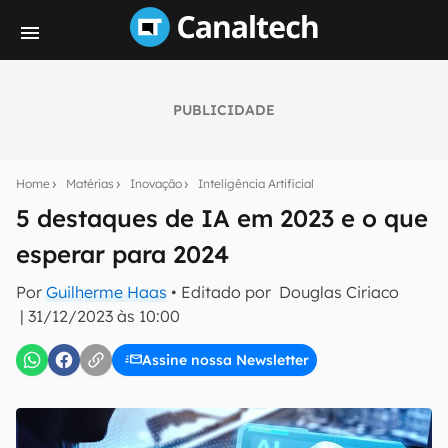
PUBLICIDADE
Seu resumo inteligente do mundo tech!
Assine a newsletter do Canaltech e receba
Home
Matérias
Inovação
Inteligência Artificial
notícias e reviews sobre tecnologia em primeira
mão.
5 destaques de IA em 2023 e o que
esperar para 2024
E-mail
Por
Guilherme Haas
• Editado por
Douglas Ciriaco
|
31/12/2023 às 10:00
inscreva-se
Assine nossa Newsletter
Confirmo que li, aceito e concordo com os
Termos de
Uso e Política de Privacidade do Canaltech.