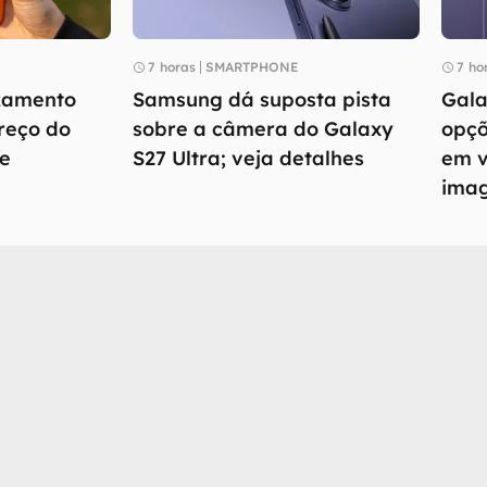
7 horas
SMARTPHONE
7 ho
zamento
Samsung dá suposta pista
Gala
reço do
sobre a câmera do Galaxy
opçõ
de
S27 Ultra; veja detalhes
em v
ima