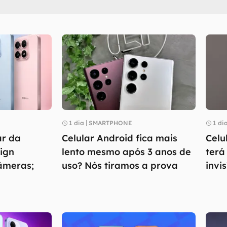
1 dia
SMARTPHONE
1 di
ar da
Celular Android fica mais
Celu
sign
lento mesmo após 3 anos de
terá
câmeras;
uso? Nós tiramos a prova
invis