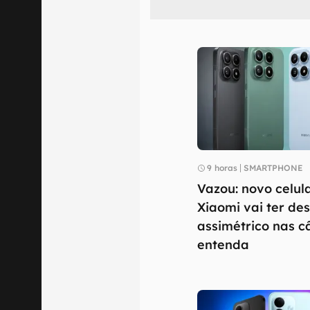
9 horas
SMARTPHONE
Vazou: novo celul
Xiaomi vai ter de
assimétrico nas 
entenda