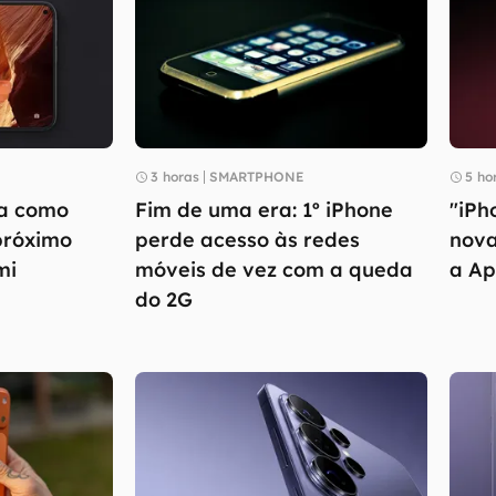
3 horas
SMARTPHONE
5 ho
a como
Fim de uma era: 1º iPhone
"iPh
próximo
perde acesso às redes
nova
mi
móveis de vez com a queda
a Ap
do 2G