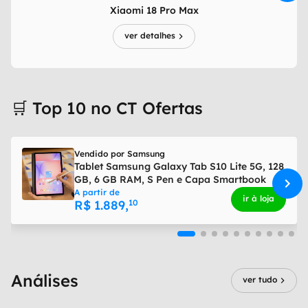
Xiaomi 18 Pro Max
ver detalhes
🛒 Top 10 no CT Ofertas
Vendido por
Samsung
Tablet Samsung Galaxy Tab S10 Lite 5G, 128
GB, 6 GB RAM, S Pen e Capa Smartbook
Cover Inclusas | CUPOM EXCLUSIVO
A partir de
ir à loja
R$
1.889
,
10
Análises
ver tudo