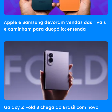
Apple e Samsung devoram vendas das rivais
e caminham para duopólio; entenda
Galaxy Z Fold 8 chega ao Brasil com novo