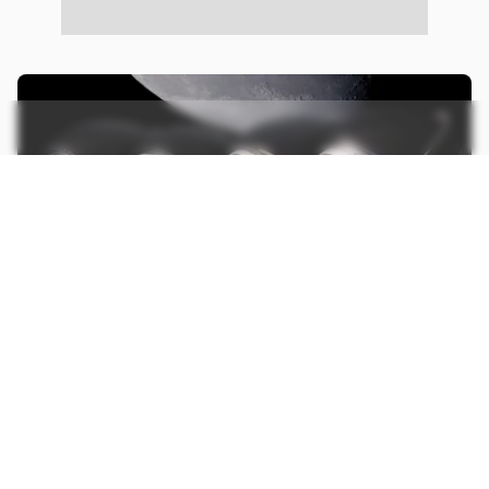
27.03.26
ESPAÇO
Artemis 2: saiba tudo sobre missão da NASA
que levará humanos à Lua após 50 anos