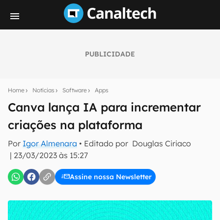
PUBLICIDADE
Seu resumo inteligente do mundo tech!
Assine a newsletter do Canaltech e receba
Home
Notícias
Software
Apps
notícias e reviews sobre tecnologia em primeira
mão.
Canva lança IA para incrementar
criações na plataforma
E-mail
Por
Igor Almenara
• Editado por
Douglas Ciriaco
|
23/03/2023 às 15:27
inscreva-se
Assine nossa Newsletter
Confirmo que li, aceito e concordo com os
Termos de
Uso e Política de Privacidade do Canaltech.