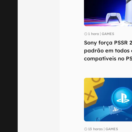
1 hora
GAMES
Sony força PSSR 2
padrão em todos 
compatíveis no P
13 horas
GAMES