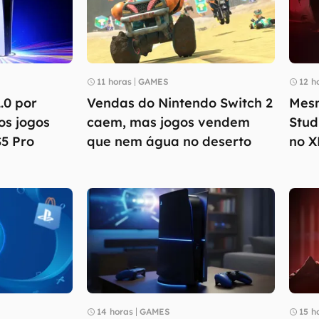
11 horas
GAMES
12 h
.0 por
Vendas do Nintendo Switch 2
Mesm
os jogos
caem, mas jogos vendem
Stud
S5 Pro
que nem água no deserto
no 
14 horas
GAMES
15 h