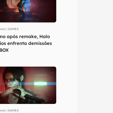
oras
GAMES
o após remake, Halo
ios enfrenta demissões
XBOX
oras
GAMES