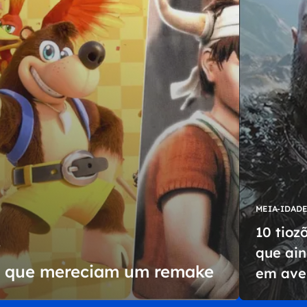
MEIA-IDAD
10 tioz
S
que ai
os que mereciam um remake
em ave