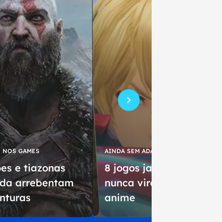
E NOS GAMES
AINDA SEM ADAPTAÇÕES
ões e tiazonas
8 jogos japoneses que
nda arrebentam
nunca viraram um
nturas
anime