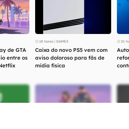
18 horas
GAMES
21 h
lay de GTA
Caixa do novo PS5 vem com
Auto
io entre os
aviso doloroso para fãs de
refo
etflix
mídia física
cont