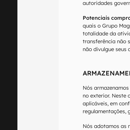
autoridades govern
Potenciais compr
quais o Grupo Maga
totalidade da ativ
transferência não 
não divulgue seus
ARMAZENAMEN
Nós armazenamos s
no exterior. Neste
aplicáveis, em con
regulamentações, g
Nós adotamos as m