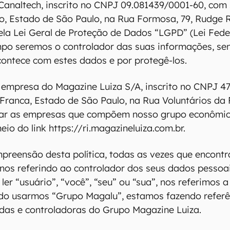
Canaltech, inscrito no CNPJ 09.081439/0001-60, com
, Estado de São Paulo, na Rua Formosa, 79, Rudge 
ela Lei Geral de Proteção de Dados “LGPD” (Lei Feder
po seremos o controlador das suas informações, se
acontece com estes dados e por protegê-los.
empresa do Magazine Luiza S/A, inscrito no CNPJ 4
Franca, Estado de São Paulo, na Rua Voluntários da F
ar as empresas que compõem nosso grupo econômico
eio do link https://ri.magazineluiza.com.br.
ompreensão desta política, todas as vezes que encont
nos referindo ao controlador dos seus dados pessoais
ler “usuário”, “você”, “seu” ou “sua”, nos referimos 
o usarmos “Grupo Magalu”, estamos fazendo referênc
adas e controladoras do Grupo Magazine Luiza.