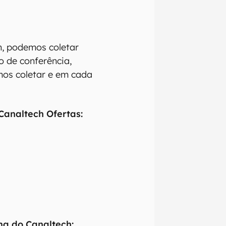
h, podemos coletar
o de conferência,
mos coletar e em cada
Canaltech Ofertas:
ma do Canaltech: