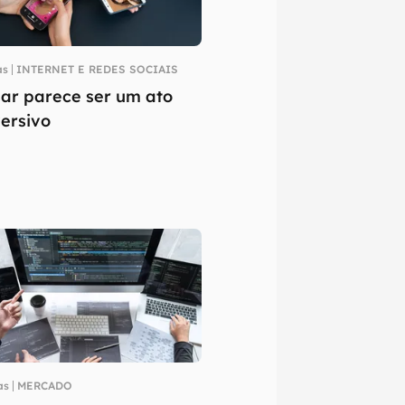
as
INTERNET E REDES SOCIAIS
ar parece ser um ato
ersivo
as
MERCADO