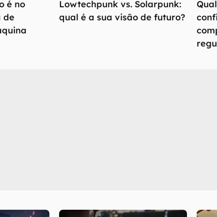
o é no
Lowtechpunk vs. Solarpunk:
Qual
a de
qual é a sua visão de futuro?
conf
áquina
comp
regu