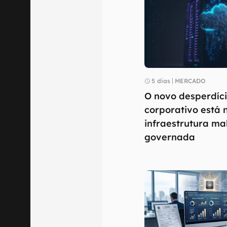
5 dias
MERCADO
O novo desperdíc
corporativo está 
infraestrutura ma
governada