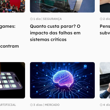
1 dia
SEGURANÇA
2 di
 games:
Quanto custa parar? O
Pens
impacto das falhas em
subv
sistemas críticos
ncontram
RTIFICIAL
3 dias
MERCADO
4 di