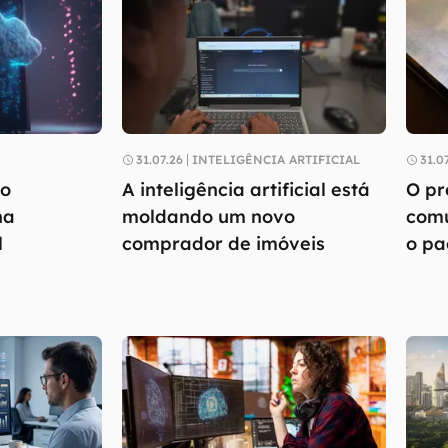
31.07.26
INTELIGÊNCIA ARTIFICIAL
31.0
io
A inteligência artificial está
O pr
na
moldando um novo
comu
l
comprador de imóveis
o pa