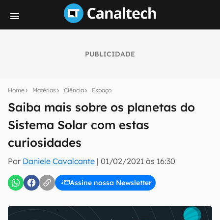
PUBLICIDADE
Seu resumo inteligente do mundo tech!
Assine a newsletter do Canaltech e receba
Home
Matérias
Ciência
Espaço
notícias e reviews sobre tecnologia em primeira
mão.
Saiba mais sobre os planetas do
Sistema Solar com estas
E-mail
curiosidades
Por
Daniele Cavalcante
|
01/02/2021 às 16:30
inscreva-se
Assine nossa Newsletter
Confirmo que li, aceito e concordo com os
Termos de
Uso e Política de Privacidade do Canaltech.