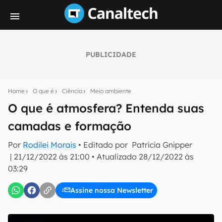
PUBLICIDADE
Seu resumo inteligente do mundo tech!
Assine a newsletter do Canaltech e receba
Home
O que é
Ciência
Meio ambiente
notícias e reviews sobre tecnologia em primeira
mão.
O que é atmosfera? Entenda suas
camadas e formação
E-mail
Por
Rodilei Morais
• Editado por
Patricia Gnipper
|
21/12/2022 às 21:00
•
Atualizado
28/12/2022 às
03:29
inscreva-se
Assine nossa Newsletter
Confirmo que li, aceito e concordo com os
Termos de
Uso e Política de Privacidade do Canaltech.