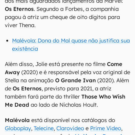
dos mais aguardados lançamentos da Marvel:
Os Eternos
. Segundo a Forbes, a companhia
pagou à atriz um cheque de oito dígitos para
viver Thena.
Malévola: Dona do Mal quase não justifica sua
existência
Além disso, Jolie está presente no filme
Come
Away
(2020) e é responsável pela voz original de
Stella na animação
O Grande Ivan
(2020). Além
de
Os Eternos
, previsto para 2021, a atriz
também fará parte do thriller
Those Who Wish
Me Dead
ao lado de Nicholas Hoult.
Malévola
está disponível nos catálogos do
Globoplay
,
Telecine
,
Clarovideo
e
Prime Video
,