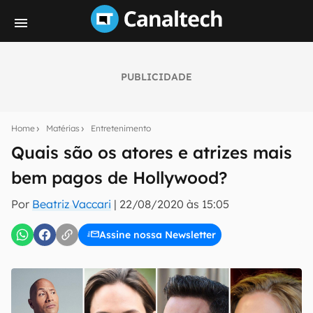
PUBLICIDADE
Seu resumo inteligente do mundo tech!
Assine a newsletter do Canaltech e receba
Home
Matérias
Entretenimento
notícias e reviews sobre tecnologia em primeira
mão.
Quais são os atores e atrizes mais
bem pagos de Hollywood?
E-mail
Por
Beatriz Vaccari
|
22/08/2020 às 15:05
Assine nossa Newsletter
inscreva-se
Confirmo que li, aceito e concordo com os
Termos de
Uso e Política de Privacidade do Canaltech.