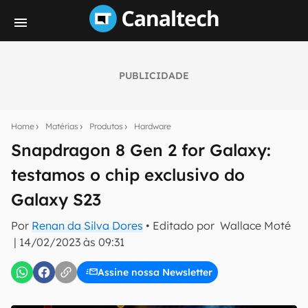
PUBLICIDADE
Seu resumo inteligente do mundo tech!
Assine a newsletter do Canaltech e receba
Home
Matérias
Produtos
Hardware
notícias e reviews sobre tecnologia em primeira
mão.
Snapdragon 8 Gen 2 for Galaxy:
testamos o chip exclusivo do
E-mail
Galaxy S23
Por
Renan da Silva Dores
• Editado por
Wallace Moté
inscreva-se
|
14/02/2023 às 09:31
Assine nossa Newsletter
Confirmo que li, aceito e concordo com os
Termos de
Uso e Política de Privacidade do Canaltech.