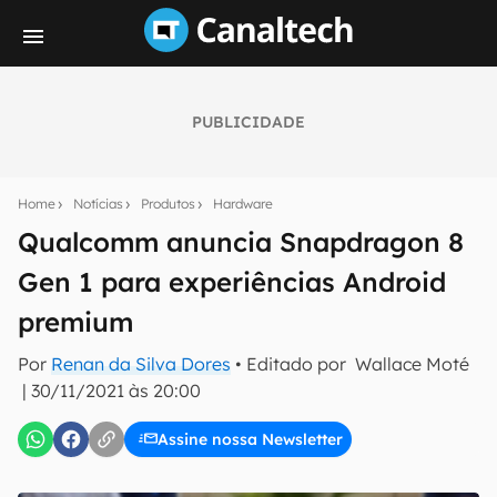
PUBLICIDADE
Seu resumo inteligente do mundo tech!
Assine a newsletter do Canaltech e receba
Home
Notícias
Produtos
Hardware
notícias e reviews sobre tecnologia em primeira
mão.
Qualcomm anuncia Snapdragon 8
Gen 1 para experiências Android
E-mail
premium
Por
Renan da Silva Dores
• Editado por
Wallace Moté
inscreva-se
|
30/11/2021 às 20:00
Assine nossa Newsletter
Confirmo que li, aceito e concordo com os
Termos de
Uso e Política de Privacidade do Canaltech.