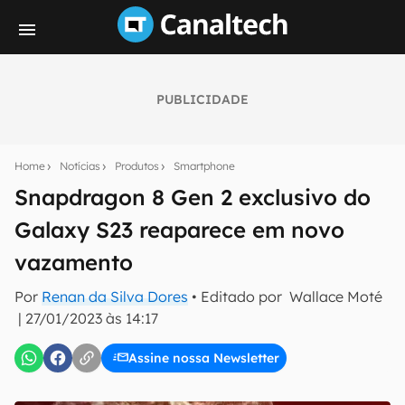
PUBLICIDADE
Seu resumo inteligente do mundo tech!
Assine a newsletter do Canaltech e receba
Home
Notícias
Produtos
Smartphone
notícias e reviews sobre tecnologia em primeira
mão.
Snapdragon 8 Gen 2 exclusivo do
Galaxy S23 reaparece em novo
E-mail
vazamento
Por
Renan da Silva Dores
• Editado por
Wallace Moté
inscreva-se
|
27/01/2023 às 14:17
Assine nossa Newsletter
Confirmo que li, aceito e concordo com os
Termos de
Uso e Política de Privacidade do Canaltech.