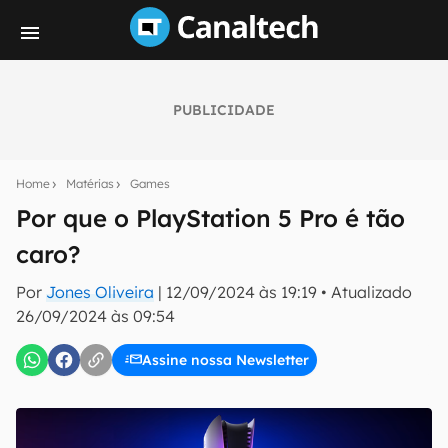
PUBLICIDADE
Seu resumo inteligente do mundo tech!
Assine a newsletter do Canaltech e receba
Home
Matérias
Games
notícias e reviews sobre tecnologia em primeira
mão.
Por que o PlayStation 5 Pro é tão
caro?
E-mail
Por
Jones Oliveira
|
12/09/2024 às 19:19
•
Atualizado
26/09/2024 às 09:54
inscreva-se
Assine nossa Newsletter
Confirmo que li, aceito e concordo com os
Termos de
Uso e Política de Privacidade do Canaltech.