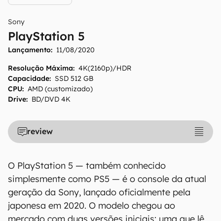
Sony
PlayStation 5
Lançamento:
11/08/2020
Resolução Máxima
:
4K(2160p)/HDR
Capacidade
:
SSD 512 GB
CPU
:
AMD (customizado)
Drive
:
BD/DVD 4K
review
O PlayStation 5 — também conhecido
simplesmente como PS5 — é o console da atual
geração da Sony, lançado oficialmente pela
japonesa em 2020. O modelo chegou ao
mercado com duas versões iniciais: uma que lê