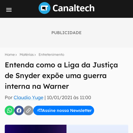
PUBLICIDADE
Seu resumo inteligente do mundo tech!
Assine a newsletter do Canaltech e receba
Home
Matérias
Entretenimento
notícias e reviews sobre tecnologia em primeira
mão.
Entenda como a Liga da Justiça
de Snyder expõe uma guerra
E-mail
interna na Warner
Por
Claudio Yuge
|
10/01/2021 às 11:00
inscreva-se
Assine nossa Newsletter
Confirmo que li, aceito e concordo com os
Termos de
Uso e Política de Privacidade do Canaltech.