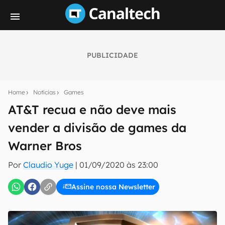
PUBLICIDADE
Seu resumo inteligente do mundo tech!
Assine a newsletter do Canaltech e receba
Home
Notícias
Games
notícias e reviews sobre tecnologia em primeira
mão.
AT&T recua e não deve mais
vender a divisão de games da
E-mail
Warner Bros
Por
Claudio Yuge
|
01/09/2020 às 23:00
inscreva-se
Assine nossa Newsletter
Confirmo que li, aceito e concordo com os
Termos de
Uso e Política de Privacidade do Canaltech.