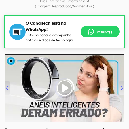
Bros Interactive Entertainment
(Imagem: Reprodução/Warner Bros)
O Canaltech está no
WhatsApp!
WhatsApp
Entre no canal e acompanhe
notícias e dicas de tecnologia
00:00
/
21:11