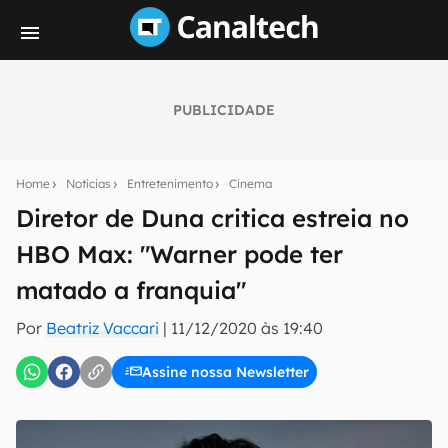
PUBLICIDADE
Seu resumo inteligente do mundo tech!
Assine a newsletter do Canaltech e receba
Home
Notícias
Entretenimento
Cinema
notícias e reviews sobre tecnologia em primeira
mão.
Diretor de Duna critica estreia no
HBO Max: "Warner pode ter
E-mail
matado a franquia"
Por
Beatriz Vaccari
|
11/12/2020 às 19:40
inscreva-se
Assine nossa Newsletter
Confirmo que li, aceito e concordo com os
Termos de
Uso e Política de Privacidade do Canaltech.