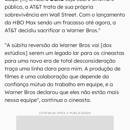
Atores e diretores podem boicotar Warner
após anúncio de estreias híbridas
"Com esta decisão, a AT&T sequestrou um dos
estúdios mais respeitáveis ​​e importantes da
história do cinema", revela o diretor já no
primeiro parágrafo. "Não há absolutamente
nenhum amor pelo cinema, nem pelo público
daqui [...] Embora
Duna
seja sobre cinema e
público, a AT&T trata de sua própria
sobrevivência em Wall Street. Com o lançamento
da HBO Max sendo um fracasso até agora, a
AT&T decidiu sacrificar a Warner Bros."
"A súbita reversão da Warner Bros vai [dos
estúdios] serem um legado lar para os cineastas
para uma nova era de total desconsideração