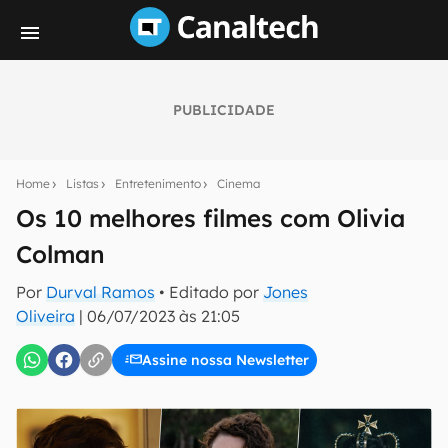
PUBLICIDADE
Seu resumo inteligente do mundo tech!
Assine a newsletter do Canaltech e receba
Home
Listas
Entretenimento
Cinema
notícias e reviews sobre tecnologia em primeira
mão.
Os 10 melhores filmes com Olivia
Colman
E-mail
Por
Durval Ramos
• Editado por
Jones
Oliveira
|
06/07/2023 às 21:05
inscreva-se
Assine nossa Newsletter
Confirmo que li, aceito e concordo com os
Termos de
Uso e Política de Privacidade do Canaltech.