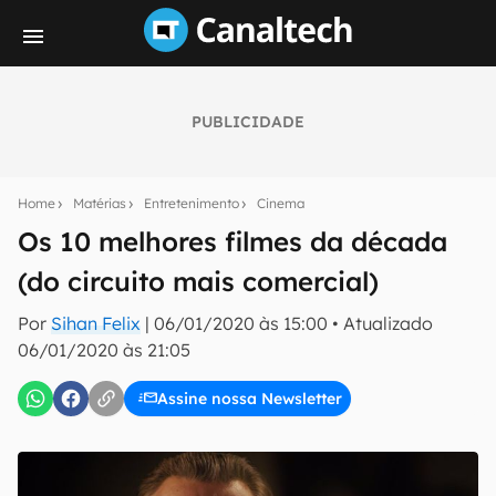
PUBLICIDADE
Seu resumo inteligente do mundo tech!
Assine a newsletter do Canaltech e receba
Home
Matérias
Entretenimento
Cinema
notícias e reviews sobre tecnologia em primeira
mão.
Os 10 melhores filmes da década
(do circuito mais comercial)
E-mail
Por
Sihan Felix
|
06/01/2020 às 15:00
•
Atualizado
06/01/2020 às 21:05
inscreva-se
Assine nossa Newsletter
Confirmo que li, aceito e concordo com os
Termos de
Uso e Política de Privacidade do Canaltech.