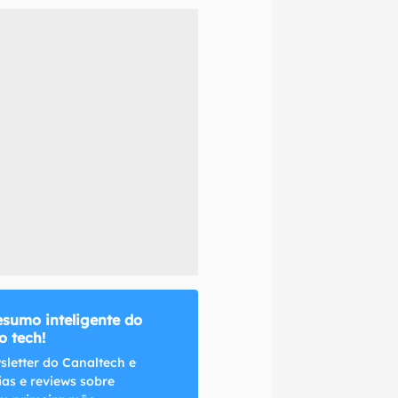
naltech.
esumo inteligente do
 tech!
sletter do Canaltech e
ias e reviews sobre