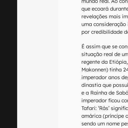
mundo real. Ao con
que ecoará durante
revelações mais im
uma consideração 
por credibilidade d
É assim que se con
situação real de u
regente da Etiópia,
Makonnen) tinha 24
imperador anos dep
dinastia que possu
e a Rainha de Sabá
imperador ficou c
Tafari: ‘Rás’ signi
amárica (príncipe o
sendo um nome pes