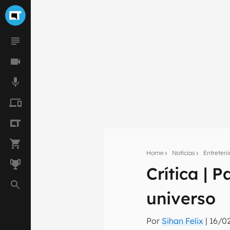
Home
Notícias
Entreten
Crítica |
Seu res
universo
Assine a newsle
mão.
Por
Sihan Felix
|
16/0