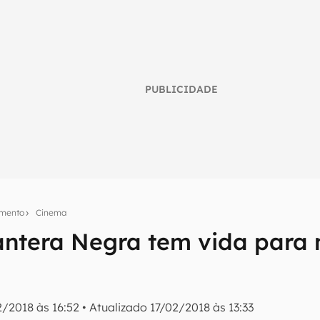
PUBLICIDADE
imento
Cinema
 Pantera Negra tem vida para
umo inteligente do mundo tech!
tter do Canaltech e receba notícias e reviews sobre tecnologia 
2/2018 às 16:52
•
Atualizado
17/02/2018 às 13:33