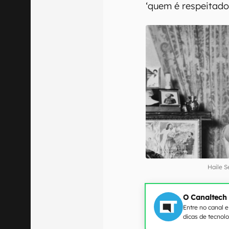
‘quem é respeitado
Haile S
O Canaltech
Entre no canal 
dicas de tecnol