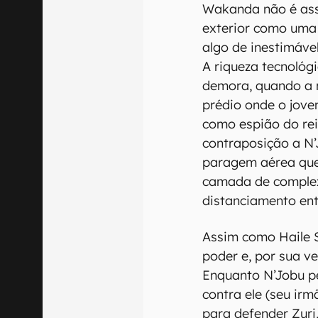
Wakanda não é assi
exterior como uma 
algo de inestimáve
A riqueza tecnológ
demora, quando a 
prédio onde o jove
como espião do rei
contraposição a N’
paragem aérea qu
camada de complex
distanciamento ent
Assim como Haile S
poder e, por sua ve
Enquanto N’Jobu pe
contra ele (seu irm
para defender Zuri