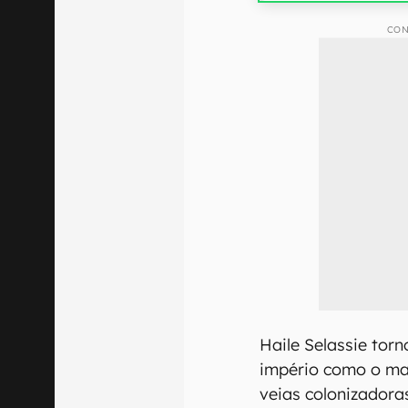
CON
Haile Selassie tor
império como o mai
veias colonizadora