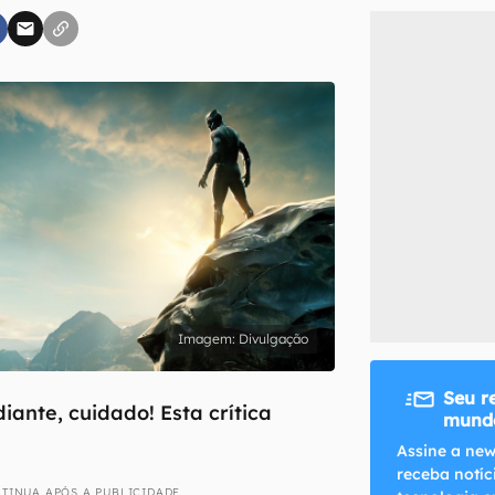
inscreva-se
li, aceito e concordo com os
Termos de Uso e Política de Privacidade do Ca
Divulgação
Seu r
iante, cuidado! Esta crítica
mundo
Assine a new
receba notíc
TINUA APÓS A PUBLICIDADE