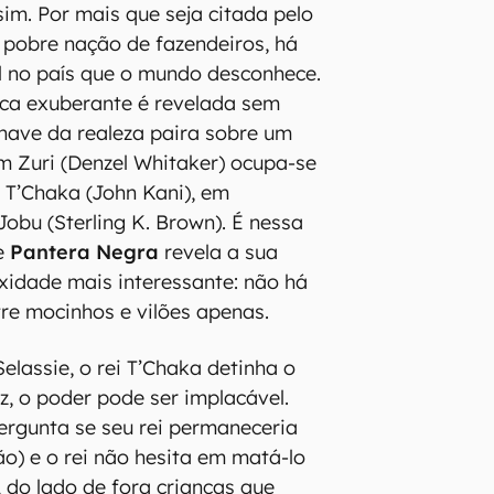
m. Por mais que seja citada pelo
pobre nação de fazendeiros, há
l no país que o mundo desconhece.
ica exuberante é revelada sem
nave da realeza paira sobre um
m Zuri (Denzel Whitaker) ocupa-se
 T’Chaka (John Kani), em
Jobu (Sterling K. Brown). É nessa
e
Pantera Negra
revela a sua
idade mais interessante: não há
re mocinhos e vilões apenas.
elassie, o rei T’Chaka detinha o
z, o poder pode ser implacável.
rgunta se seu rei permaneceria
ão) e o rei não hesita em matá-lo
, do lado de fora crianças que