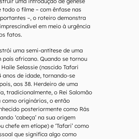
struir uma introdução de gênese
 todo o filme – com ênfase nas
portantes –, o roteiro demonstra
imprescindível em meio à urgência
os fatos.
strói uma semi-antítese de uma
m país africano. Quando se tornou
 Haile Selassie (nascido Tafari
 anos de idade, tornando-se
ois, aos 38. Herdeiro de uma
ía, tradicionalmente, o Rei Salomão
 como originários, o então
onhecido posteriormente como Rás
ficando ‘cabeça’ na sua origem
u chefe em etíope) e ‘Tafari’ como
soal que significa algo como