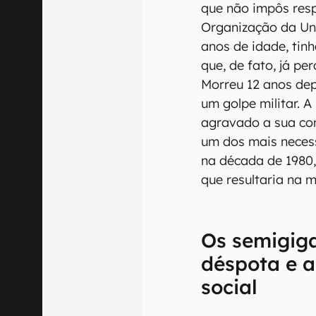
que não impôs res
Organização da Uni
anos de idade, tin
que, de fato, já pe
Morreu 12 anos dep
um golpe militar. A
agravado a sua con
um dos mais necess
na década de 1980,
que resultaria na 
Os semigiga
déspota e a
social