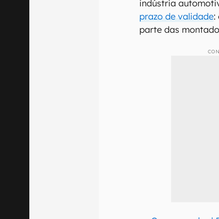
indústria automoti
prazo de validade
:
parte das montado
CON