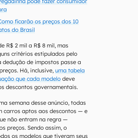
 Pegadinha pode fazer consumidor
pra
 Como ficarão os preços dos 10
atos do Brasil
e R$ 2 mil a R$ 8 mil, mas
uns critérios estipulados pelo
a dedução de impostos passe a
 preços. Há, inclusive,
uma tabela
uação que cada modelo
deve
 os descontos governamentais.
ma semana desse anúncio, todas
 carros aptos aos descontos — e
ue não entram na regra —
os preços. Sendo assim, o
odos os modelos que tiveram seus