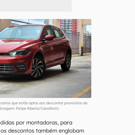
 carros que estão aptos aos descontos provisórios do
Imagem: Felipe Ribeiro/Canaltech)
vididas por montadoras, para
a, e os descontos também englobam