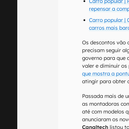
Carro popular |
repensar a com
Carro popular |
carros mais bar
Os descontos vão d
precisam seguir alg
governo para que 
valer e diminuir os
que mostra a pont
atingir para obter
Passada mais de u
as montadoras com
até com modelos q
anunciaram os nov
Canaltech
listou t