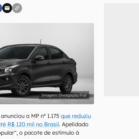
inscreva-se
li, aceito e concordo com os
Termos de Uso e Política de Privacidade do Ca
Divulgação/Fiat
anunciou a MP nº 1.175
que reduziu
té R$ 120 mil no Brasil
. Apelidado
pular", o pacote de estímulo à