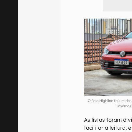
O Polo Highline foi um dos
Governo (
As listas foram di
facilitar a leitur