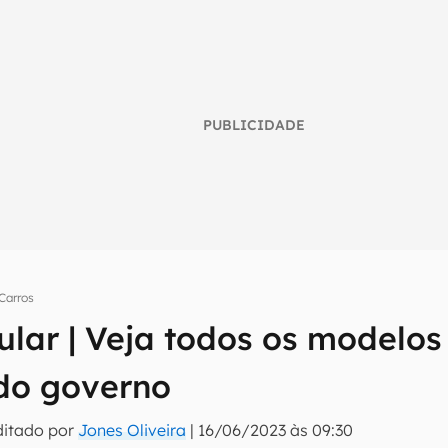
PUBLICIDADE
Carros
ular | Veja todos os modelo
umo inteligente do mundo tech!
do governo
tter do Canaltech e receba notícias e reviews sobre tecnologia 
ditado por
Jones Oliveira
|
16/06/2023 às 09:30