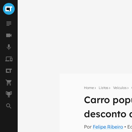
Home
Listas
Veículos
Carro pop
Seu res
desconto 
Assine a newsle
mão.
Por
Felipe Ribeiro
• E