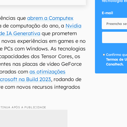
tecnologia e
E-mail
rências que
abrem a Computex
ira de computação do ano, a
Nvidia
de IA Generativa
que prometem
s novas experiências em games e no
de PCs com Windows. As tecnologias
Confirmo que
capacidades dos Tensor Cores, os
Termos de U
entes nas placas de vídeo GeForce
Canaltech.
moradas com
as otimizações
crosoft na Build 2023
, rodando de
te com novos recursos integrados
TINUA APÓS A PUBLICIDADE