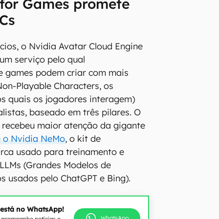
 for Games promete
PCs
ios, o Nvidia Avatar Cloud Engine
um serviço pelo qual
e games podem criar com mais
on-Playable Characters, os
s quais os jogadores interagem)
listas, baseado em três pilares. O
ue recebeu maior atenção da gigante
é o Nvidia NeMo
, o kit de
rca usado para treinamento e
LLMs (Grandes Modelos de
s usados pelo ChatGPT e Bing).
 está no WhatsApp!
WhatsApp
e acompanhe notícias e