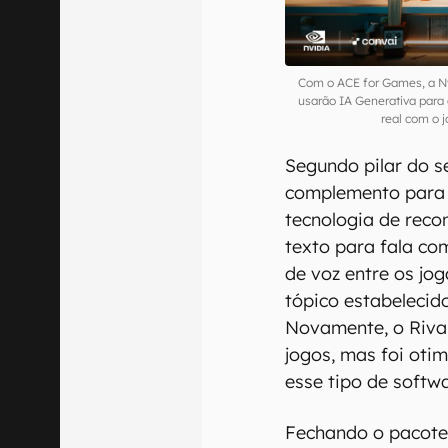
Com o ACE for Games, a N
usarão IA Generativa para
real com o 
Segundo pilar do s
complemento para
tecnologia de reco
texto para fala com
de voz entre os jo
tópico estabeleci
Novamente, o Riva
jogos, mas foi oti
esse tipo de softwa
Fechando o pacote