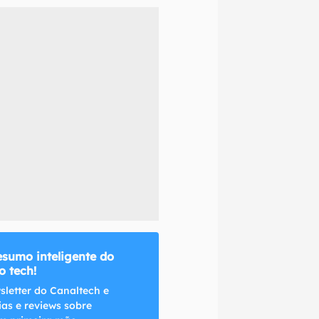
naltech.
esumo inteligente do
 tech!
sletter do Canaltech e
ias e reviews sobre