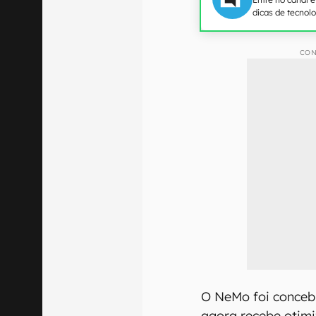
dicas de tecnol
CON
O NeMo foi conceb
agora recebe otimi