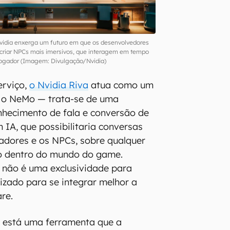
vidia enxerga um futuro em que os desenvolvedores
 criar NPCs mais imersivos, que interagem em tempo
jogador (Imagem: Divulgação/Nvidia)
erviço,
o Nvidia Riva
atua como um
 o NeMo — trata-se de uma
nhecimento de fala e conversão de
 IA, que possibilitaria conversas
gadores e os NPCs, sobre qualquer
do dentro do mundo do game.
 não é uma exclusividade para
mizado para se integrar melhor a
re.
 está uma ferramenta que a