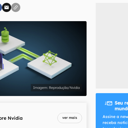
inscreva-se
li, aceito e concordo com os
Termos de Uso e Política de Privacidade do Ca
Reprodução/Nvidia
Seu r
mundo
Assine a new
bre
Nvidia
ver mais
receba notíc