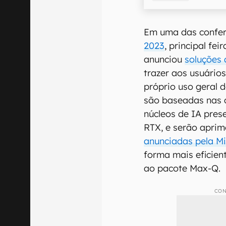
Em uma das confe
2023
, principal fe
anunciou
soluções 
trazer aos usuário
próprio uso geral 
são baseadas nas 
núcleos de IA pres
RTX, e serão apri
anunciadas pela Mi
forma mais eficien
ao pacote Max-Q.
CON