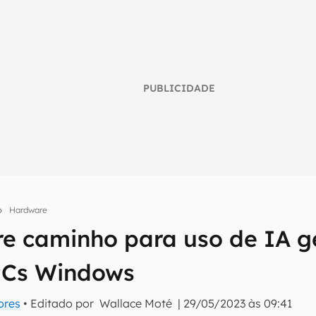
PUBLICIDADE
Hardware
re caminho para uso de IA g
umo inteligente do mundo tech!
PCs Windows
tter do Canaltech e receba notícias e reviews sobre tecnologia 
ores
• Editado por
Wallace Moté
|
29/05/2023 às 09:41