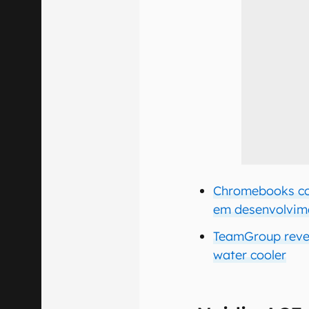
Chromebooks co
em desenvolvim
TeamGroup reve
water cooler