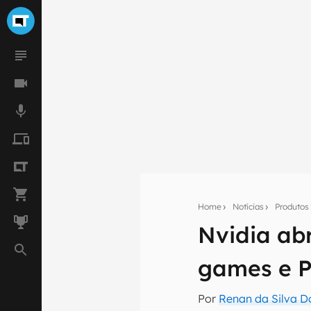
Home
Notícias
Produtos
Nvidia ab
Seu res
games e 
Assine a newsle
mão.
Por
Renan da Silva D