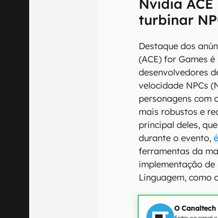
Nvidia ACE
turbinar N
Destaque dos anúnc
(ACE) for Games é 
desenvolvedores d
velocidade NPCs (N
personagens com o
mais robustos e rea
principal deles, q
durante o evento,
ferramentas da ma
implementação de 
Linguagem, como o
O Canaltech
Entre no canal 