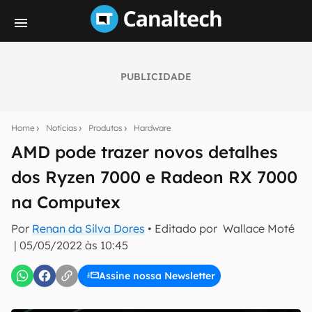
PUBLICIDADE
Seu resumo inteligente do mundo tech!
Assine a newsletter do Canaltech e receba
Home
Notícias
Produtos
Hardware
notícias e reviews sobre tecnologia em primeira
mão.
AMD pode trazer novos detalhes
dos Ryzen 7000 e Radeon RX 7000
E-mail
na Computex
Por
Renan da Silva Dores
• Editado por
Wallace Moté
inscreva-se
|
05/05/2022 às 10:45
Assine nossa Newsletter
Confirmo que li, aceito e concordo com os
Termos de
Uso e Política de Privacidade do Canaltech.