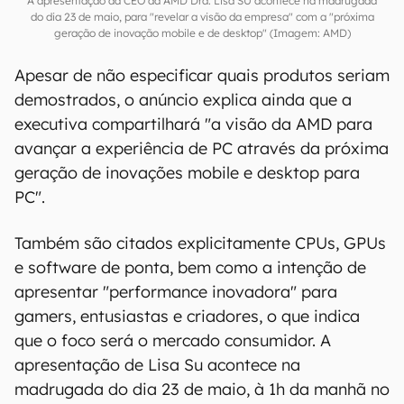
A apresentação da CEO da AMD Dra. Lisa SU acontece na madrugada
do dia 23 de maio, para "revelar a visão da empresa" com a "próxima
geração de inovação mobile e de desktop" (Imagem: AMD)
Apesar de não especificar quais produtos seriam
demostrados, o anúncio explica ainda que a
executiva compartilhará "a visão da AMD para
avançar a experiência de PC através da próxima
geração de inovações mobile e desktop para
PC".
Também são citados explicitamente CPUs, GPUs
e software de ponta, bem como a intenção de
apresentar "performance inovadora" para
gamers, entusiastas e criadores, o que indica
que o foco será o mercado consumidor. A
apresentação de Lisa Su acontece na
madrugada do dia 23 de maio, à 1h da manhã no