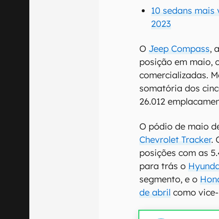
10 sedans mais 
2023
O
Jeep Compass
, 
posição em maio, 
comercializadas. M
somatória dos cin
26.012 emplacamen
O pódio de maio de
Chevrolet Tracker
.
posições com as 5.
para trás o
Hyunda
segmento, e o
Hon
de abril
como vice-l