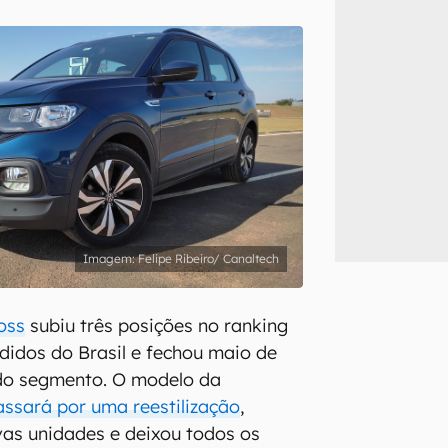
inscreva-se
li, aceito e concordo com os
Termos de Uso e Política de Privacidade do Ca
Felipe Ribeiro/ Canaltech
oss
subiu três posições no ranking
idos do Brasil e fechou maio de
 do segmento. O modelo da
assará por uma reestilização
,
as unidades e deixou todos os