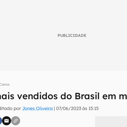
PUBLICIDADE
Carros
ais vendidos do Brasil em m
umo inteligente do mundo tech!
tter do Canaltech e receba notícias e reviews sobre tecnologia 
ditado por
Jones Oliveira
|
07/06/2023 às 15:15