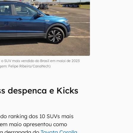
 o SUV mais vendido do Brasil em maioi de 2023
em: Felipe Ribeiro/Canaltech)
ss despenca e Kicks
do ranking dos 10 SUVs mais
l em maio apresentou como
e a derrapada do
Toyota Corolla