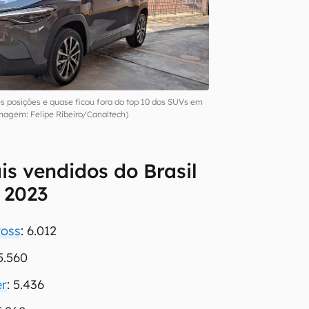
ês posições e quase ficou fora do top 10 dos SUVs em
magem: Felipe Ribeiro/Canaltech)
s vendidos do Brasil
 2023
ross
: 6.012
 5.560
er
: 5.436