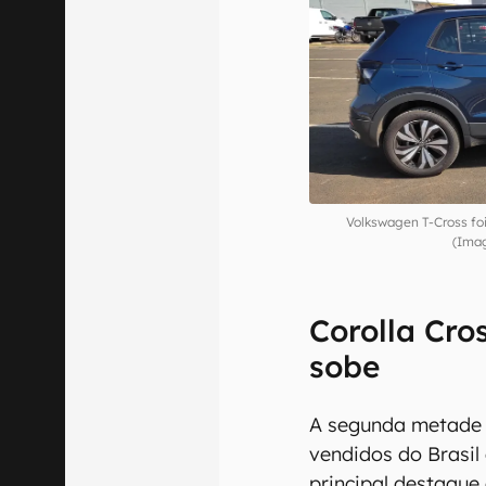
Volkswagen T-Cross foi
(Imag
Corolla Cro
sobe
A segunda metade 
vendidos do Brasi
principal destaqu