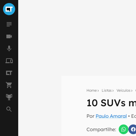
Home
Listas
Veículos
10 SUVs m
Seu res
Assine a newsle
Por
Paulo Amaral
• E
mão.
Compartilhe:
E-mail