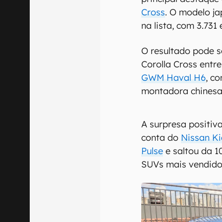
Cross
. O modelo ja
na lista, com 3.73
O resultado pode se
Corolla Cross entr
GWM Haval H6
, c
montadora chinesa
A surpresa positiv
conta do
Nissan Ki
Pulse
e saltou da 10
SUVs mais vendido