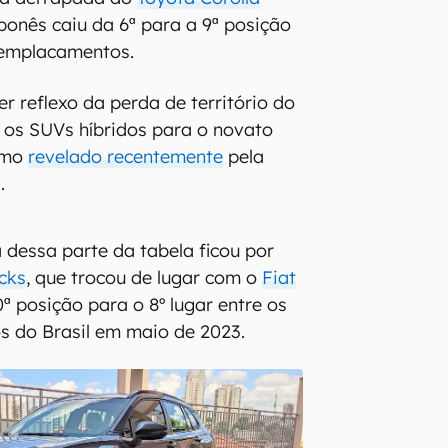
ponês caiu da 6ª para a 9ª posição
1 emplacamentos.
r reflexo da perda de território do
e os SUVs híbridos para o novato
omo
revelado recentemente
pela
.
a dessa parte da tabela ficou por
cks
, que trocou de lugar com o
Fiat
ª posição para o 8º lugar entre os
s do Brasil em maio de 2023.