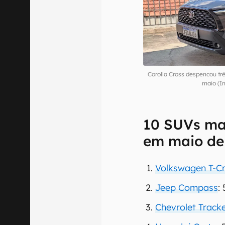
Corolla Cross despencou tr
maio (I
10 SUVs mai
em maio de
Volkswagen T-C
Jeep Compass
:
Chevrolet Track