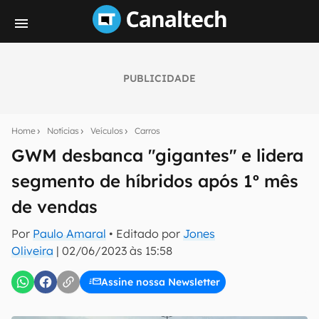
PUBLICIDADE
Seu resumo inteligente do mundo tech!
Assine a newsletter do Canaltech e receba
Home
Notícias
Veículos
Carros
notícias e reviews sobre tecnologia em primeira
mão.
GWM desbanca "gigantes" e lidera
segmento de híbridos após 1º mês
E-mail
de vendas
Por
Paulo Amaral
• Editado por
Jones
inscreva-se
Oliveira
|
02/06/2023 às 15:58
Assine nossa Newsletter
Confirmo que li, aceito e concordo com os
Termos de
Uso e Política de Privacidade do Canaltech.