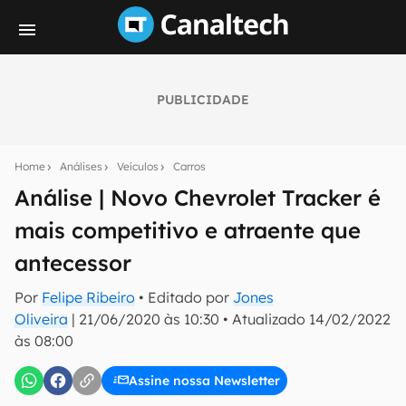
PUBLICIDADE
Seu resumo inteligente do mundo tech!
Assine a newsletter do Canaltech e receba
Home
Análises
Veículos
Carros
notícias e reviews sobre tecnologia em primeira
mão.
Análise | Novo Chevrolet Tracker é
mais competitivo e atraente que
E-mail
antecessor
Por
Felipe Ribeiro
• Editado por
Jones
inscreva-se
Oliveira
|
21/06/2020 às 10:30
•
Atualizado
14/02/2022
às 08:00
Confirmo que li, aceito e concordo com os
Termos de
Uso e Política de Privacidade do Canaltech.
Assine nossa Newsletter