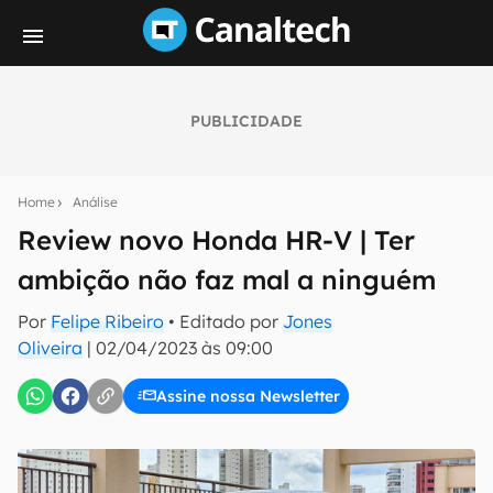
PUBLICIDADE
Seu resumo inteligente do mundo tech!
Assine a newsletter do Canaltech e receba
Home
Análise
notícias e reviews sobre tecnologia em primeira
mão.
Review novo Honda HR-V | Ter
ambição não faz mal a ninguém
E-mail
Por
Felipe Ribeiro
• Editado por
Jones
Oliveira
|
02/04/2023 às 09:00
inscreva-se
Assine nossa Newsletter
Confirmo que li, aceito e concordo com os
Termos de
Uso e Política de Privacidade do Canaltech.