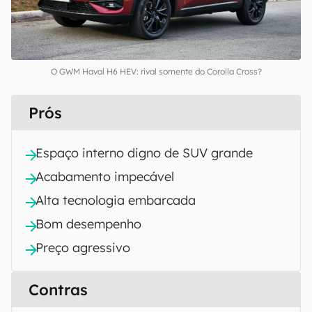
O GWM Haval H6 HEV: rival somente do Corolla Cross?
Prós
Espaço interno digno de SUV grande
Acabamento impecável
Alta tecnologia embarcada
Bom desempenho
Preço agressivo
Contras