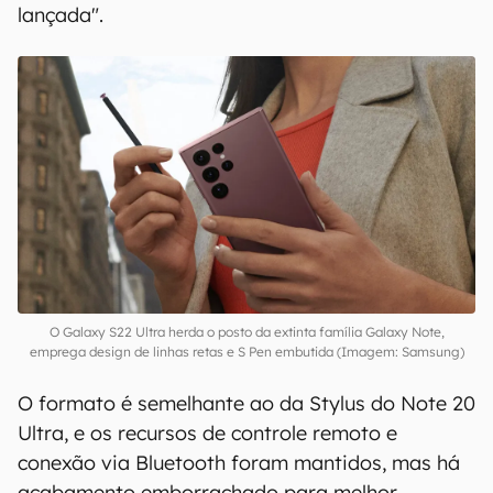
lançada".
O Galaxy S22 Ultra herda o posto da extinta família Galaxy Note,
emprega design de linhas retas e S Pen embutida (Imagem: Samsung)
O formato é semelhante ao da Stylus do Note 20
Ultra, e os recursos de controle remoto e
conexão via Bluetooth foram mantidos, mas há
acabamento emborrachado para melhor