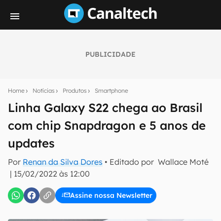
PUBLICIDADE
Seu resumo inteligente do mundo tech!
Assine a newsletter do Canaltech e receba
Home
Notícias
Produtos
Smartphone
notícias e reviews sobre tecnologia em primeira
mão.
Linha Galaxy S22 chega ao Brasil
com chip Snapdragon e 5 anos de
E-mail
updates
Por
Renan da Silva Dores
• Editado por
Wallace Moté
inscreva-se
|
15/02/2022 às 12:00
Assine nossa Newsletter
Confirmo que li, aceito e concordo com os
Termos de
Uso e Política de Privacidade do Canaltech.