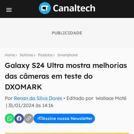
PUBLICIDADE
Seu resumo inteligente do mundo tech!
Assine a newsletter do Canaltech e receba
Home
Notícias
Produtos
Smartphone
notícias e reviews sobre tecnologia em primeira
mão.
Galaxy S24 Ultra mostra melhorias
das câmeras em teste do
E-mail
DXOMARK
Por
Renan da Silva Dores
• Editado por
Wallace Moté
inscreva-se
|
31/01/2024 às 14:16
Assine nossa Newsletter
Confirmo que li, aceito e concordo com os
Termos de
Uso e Política de Privacidade do Canaltech.