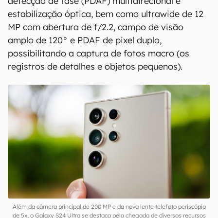
detecção de fase (PDAF) multidirecional e
estabilização óptica, bem como ultrawide de 12
MP com abertura de f/2.2, campo de visão
amplo de 120° e PDAF de pixel duplo,
possibilitando a captura de fotos macro (os
registros de detalhes e objetos pequenos).
Além da câmera principal de 200 MP e da nova lente telefoto periscópio
de 5x, o Galaxy S24 Ultra se destaca pela chegada de diversos recursos