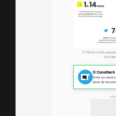
O TikTok é mais popular
YouTube
O Canaltech
Entre no canal 
dicas de tecnol
CON