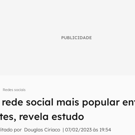
PUBLICIDADE
Redes sociais
 rede social mais popular en
umo inteligente do mundo tech!
tes, revela estudo
tter do Canaltech e receba notícias e reviews sobre tecnologia 
ditado por
Douglas Ciriaco
|
07/02/2023 às 19:54