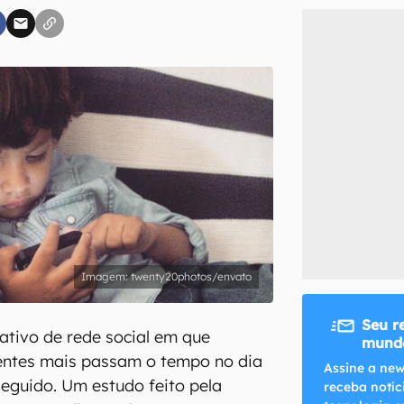
inscreva-se
li, aceito e concordo com os
Termos de Uso e Política de Privacidade do Ca
twenty20photos/envato
Seu r
cativo de rede social em que
mundo
centes mais passam o tempo no dia
Assine a new
eguido. Um estudo feito pela
receba notíc