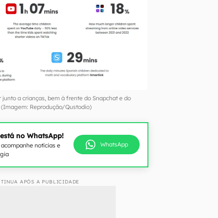
 junto a crianças, bem à frente do Snapchat e do
 (Imagem: Reprodução/Qustodio)
 está no WhatsApp!
WhatsApp
e acompanhe notícias e
ogia
TINUA APÓS A PUBLICIDADE