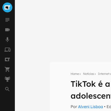
Home
Notícias
Internet
TikTok é a
Seu res
adolescen
Assine a newsle
mão.
Por
Alveni Lisboa
• E