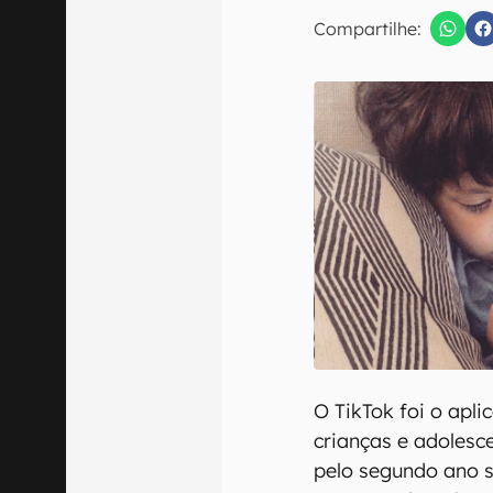
E-mail
Compartilhe:
Confirmo que 
O TikTok foi o apli
crianças e adoles
pelo segundo ano s