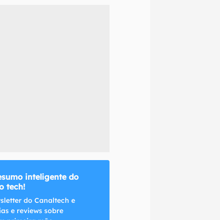
naltech.
esumo inteligente do
 tech!
sletter do Canaltech e
ias e reviews sobre