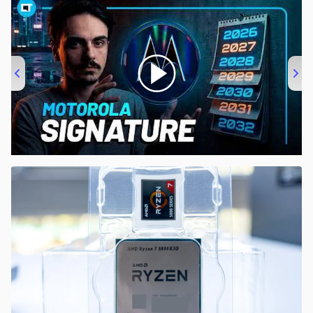
00:00
/
20:46