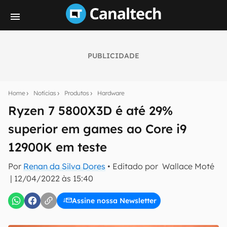
PUBLICIDADE
Seu resumo inteligente do mundo tech!
Assine a newsletter do Canaltech e receba
Home
Notícias
Produtos
Hardware
notícias e reviews sobre tecnologia em primeira
mão.
Ryzen 7 5800X3D é até 29%
superior em games ao Core i9
E-mail
12900K em teste
Por
Renan da Silva Dores
• Editado por
Wallace Moté
inscreva-se
|
12/04/2022 às 15:40
Assine nossa Newsletter
Confirmo que li, aceito e concordo com os
Termos de
Uso e Política de Privacidade do Canaltech.