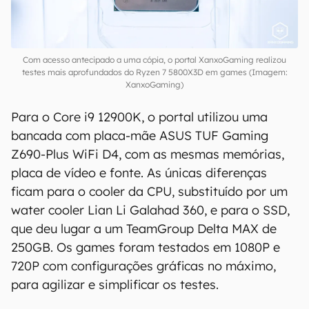
Com acesso antecipado a uma cópia, o portal XanxoGaming realizou
testes mais aprofundados do Ryzen 7 5800X3D em games (Imagem:
XanxoGaming)
Para o Core i9 12900K, o portal utilizou uma
bancada com placa-mãe ASUS TUF Gaming
Z690-Plus WiFi D4, com as mesmas memórias,
placa de vídeo e fonte. As únicas diferenças
ficam para o cooler da CPU, substituído por um
water cooler Lian Li Galahad 360, e para o SSD,
que deu lugar a um TeamGroup Delta MAX de
250GB. Os games foram testados em 1080P e
720P com configurações gráficas no máximo,
para agilizar e simplificar os testes.