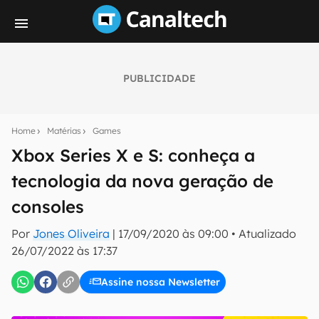
PUBLICIDADE
Seu resumo inteligente do mundo tech!
Assine a newsletter do Canaltech e receba
Home
Matérias
Games
notícias e reviews sobre tecnologia em primeira
mão.
Xbox Series X e S: conheça a
tecnologia da nova geração de
E-mail
consoles
Por
Jones Oliveira
|
17/09/2020 às 09:00
•
Atualizado
inscreva-se
26/07/2022 às 17:37
Assine nossa Newsletter
Confirmo que li, aceito e concordo com os
Termos de
Uso e Política de Privacidade do Canaltech.