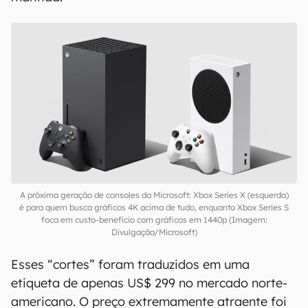
A próxima geração de consoles da Microsoft: Xbox Series X (esquerda)
é para quem busca gráficos 4K acima de tudo, enquanto Xbox Series S
foca em custo-benefício com gráficos em 1440p (Imagem:
Divulgação/Microsoft)
Esses “cortes” foram traduzidos em uma
etiqueta de apenas US$ 299 no mercado norte-
americano. O preço extremamente atraente foi