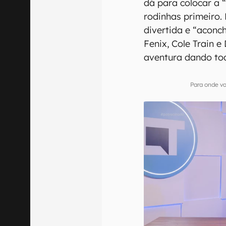
dá para colocar a 
rodinhas primeiro.
divertida e “aconc
Fenix, Cole Train 
aventura dando tod
Para onde va