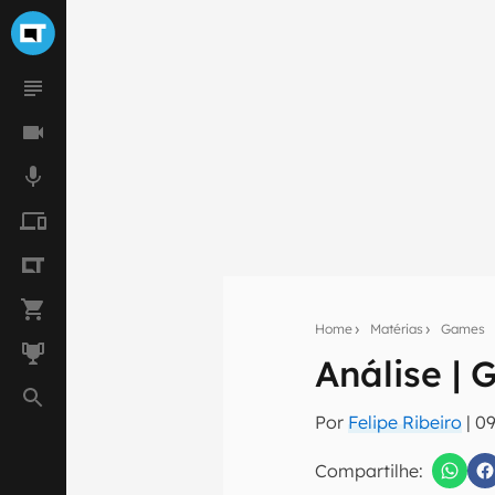
Home
Matérias
Games
Análise | 
Seu res
Por
Felipe Ribeiro
|
09
Assine a newsle
mão.
Compartilhe: