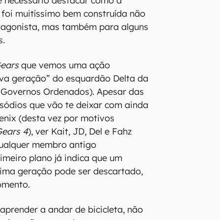
é necessário destacar como a
o foi muitíssimo bem construída não
tagonista, mas também para alguns
s.
ears
que vemos uma ação
va geração” do esquardão Delta da
 Governos Ordenados). Apesar das
pisódios que vão te deixar com ainda
enix (desta vez por motivos
ears 4
), ver Kait, JD, Del e Fahz
ualquer membro antigo
imeiro plano já indica que um
xima geração pode ser descartado,
omento.
l aprender a andar de bicicleta, não