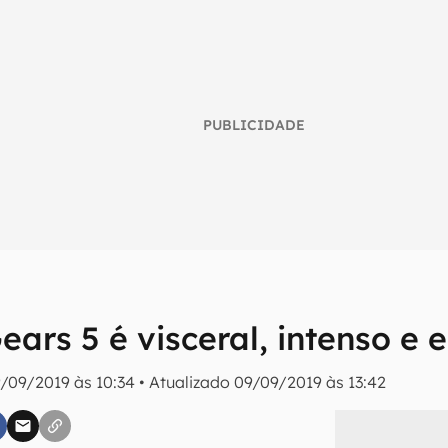
PUBLICIDADE
Gears 5 é visceral, intenso e
umo inteligente do mundo tech!
/09/2019 às 10:34
•
Atualizado
09/09/2019 às 13:42
tter do Canaltech e receba notícias e reviews sobre tecnologia 