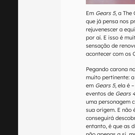
Em
Gears 5
, a The
que já pensa nos p
rejuvenescer a equ
por aí. E isso é mu
sensação de renov
acontecer com os 
Pegando carona no 
muito pertinente: a
em
Gears 5
, ela é
eventos de
Gears 
uma personagem ch
sua origem. E não 
conseguirá descob
entanto, é que as 
não apenas a si, 