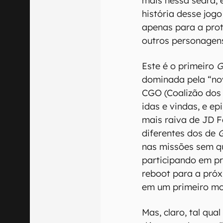
mais nessa seara, 
história desse jog
apenas para a pro
outros personagen
Este é o primeiro
G
dominada pela “no
CGO (Coalizão dos
idas e vindas, e e
mais raiva de JD F
diferentes dos de
G
nas missões sem q
participando em pr
reboot para a pró
em um primeiro m
Mas, claro, tal qua