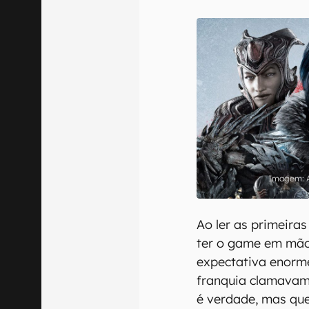
E-mail
Confirmo que 
Ao ler as primeira
ter o game em mão
expectativa enorm
franquia clamavam
é verdade, mas qu