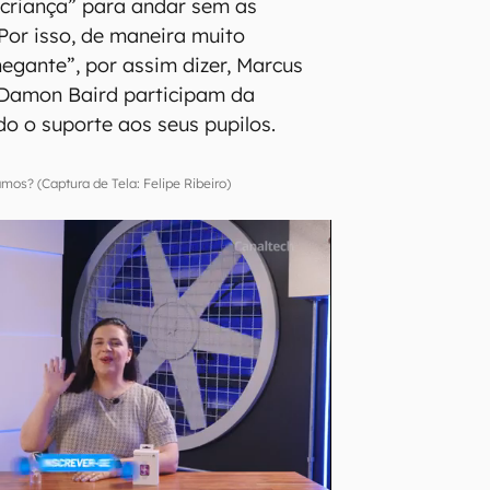
“criança” para andar sem as
 Por isso, de maneira muito
hegante”, por assim dizer, Marcus
e Damon Baird participam da
o o suporte aos seus pupilos.
mos? (Captura de Tela: Felipe Ribeiro)