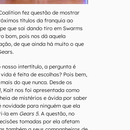
 Coalition fez questão de mostrar
róximos títulos da franquia ao
ipe que sai dando tiro em Swarms
ito bom, pois nos dá aquela
ação, de que ainda há muito o que
Gears.
nosso intertítulo, a pergunta é
 vida é feita de escolhas? Pois bem,
 – mais do que nunca. Desde os
4
, Kait nos foi apresentada como
eia de mistérios e ávida por saber
é novidade para ninguém que ela
ri-la em
Gears 5
. A questão, no
decisões tomadas por ela afetam
mas também a seus companheiros de