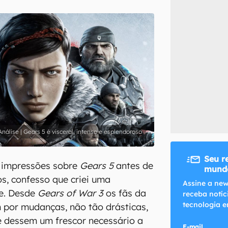
inscreva-se
li, aceito e concordo com os
Termos de Uso e Política de Privacidade do Ca
Análise | Gears 5 é visceral, intenso e esplendoroso
Seu r
s impressões sobre
Gears 5
antes de
mundo
s, confesso que criei uma
Assine a new
e. Desde
Gears of War 3
os fãs da
receba notíc
tecnologia e
 por mudanças, não tão drásticas,
e dessem um frescor necessário a
E-mail