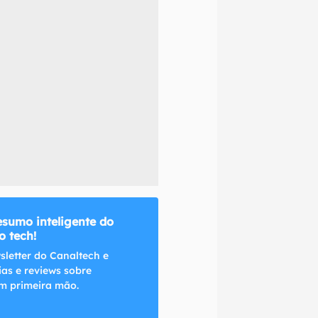
naltech.
esumo inteligente do
 tech!
sletter do Canaltech e
ias e reviews sobre
m primeira mão.