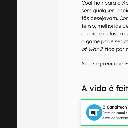
Coalition para o 
sem qualquer rece
fãs desejavam. Co
tenso, melhorias de
queixo e inclusão 
o game pode ser c
of War 2
, tido por
Não se preocupe. E
A vida é fe
O Canaltech
Entre no canal 
dicas de tecnol