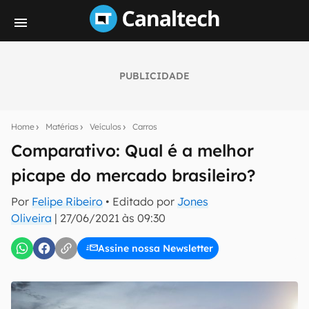
PUBLICIDADE
Seu resumo inteligente do mundo tech!
Assine a newsletter do Canaltech e receba
Home
Matérias
Veículos
Carros
notícias e reviews sobre tecnologia em primeira
mão.
Comparativo: Qual é a melhor
picape do mercado brasileiro?
E-mail
Por
Felipe Ribeiro
• Editado por
Jones
Oliveira
|
27/06/2021 às 09:30
inscreva-se
Assine nossa Newsletter
Confirmo que li, aceito e concordo com os
Termos de
Uso e Política de Privacidade do Canaltech.