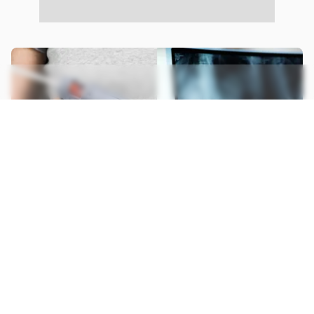
23.09.25
SAÚDE
Cientistas criam "pistola de cola" que
imprime enxerto ósseo direto na fratura