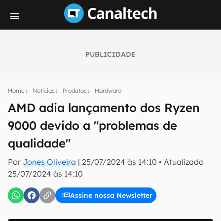
PUBLICIDADE
Seu resumo inteligente do mundo tech!
Assine a newsletter do Canaltech e receba
Home
Notícias
Produtos
Hardware
notícias e reviews sobre tecnologia em primeira
mão.
AMD adia lançamento dos Ryzen
9000 devido a "problemas de
E-mail
qualidade"
Por
Jones Oliveira
|
25/07/2024 às 14:10
•
Atualizado
inscreva-se
25/07/2024 às 14:10
Assine nossa Newsletter
Confirmo que li, aceito e concordo com os
Termos de
Uso e Política de Privacidade do Canaltech.