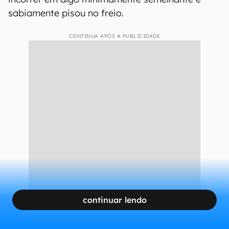
enfrentada por sua maior rival, a Intel
.
Desde 2023 a concorrente vem sendo
bombardeada por relatos de problemas de
instabilidade e até agora ainda não conseguiu
descobrir exatamente o que vem causando
tanta dor de cabeça. Certamente, vendo todo
esse perrengue, a AMD não quis correr o risco de
incorrer em algo minimamente semelhante e
sabiamente pisou no freio.
CONTINUA APÓS A PUBLICIDADE