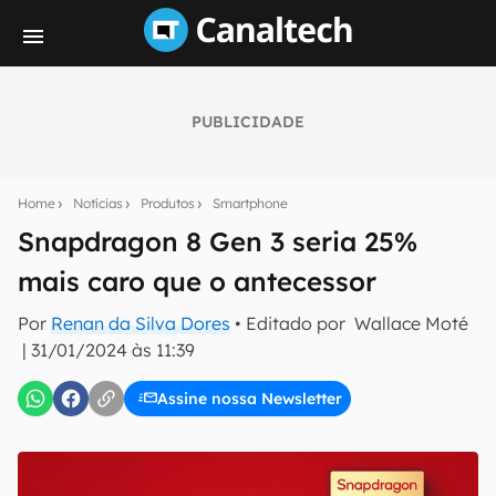
PUBLICIDADE
Seu resumo inteligente do mundo tech!
Assine a newsletter do Canaltech e receba
Home
Notícias
Produtos
Smartphone
notícias e reviews sobre tecnologia em primeira
mão.
Snapdragon 8 Gen 3 seria 25%
mais caro que o antecessor
E-mail
Por
Renan da Silva Dores
• Editado por
Wallace Moté
|
31/01/2024 às 11:39
inscreva-se
Assine nossa Newsletter
Confirmo que li, aceito e concordo com os
Termos de
Uso e Política de Privacidade do Canaltech.