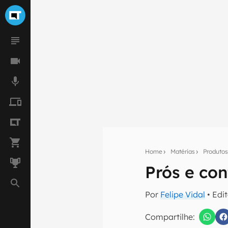
Home
Matérias
Produto
Prós e co
Seu res
Por
Felipe Vidal
• Edi
Assine a newsle
mão.
Compartilhe: