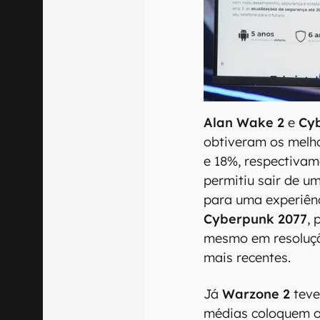
Alan Wake 2
e
Cy
obtiveram os melho
e 18%, respectiva
permitiu sair de 
para uma experiênc
Cyberpunk 2077
,
mesmo em resolução
mais recentes.
Já
Warzone 2
teve
médias coloquem 