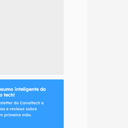
naltech.
esumo inteligente do
 tech!
sletter do Canaltech e
ias e reviews sobre
m primeira mão.