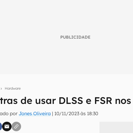
PUBLICIDADE
s
Hardware
ntras de usar DLSS e FSR nos
umo inteligente do mundo tech!
tado por
Jones Oliveira
|
10/11/2023 às 18:30
tter do Canaltech e receba notícias e reviews sobre tecnologia 