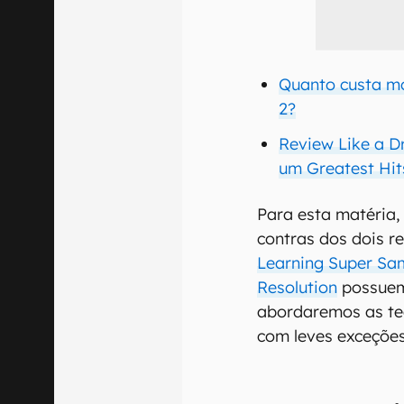
Quanto custa m
2?
Review Like a D
um Greatest Hit
Para esta matéria,
contras dos dois r
Learning Super Sa
Resolution
possuem
abordaremos as te
com leves exceções