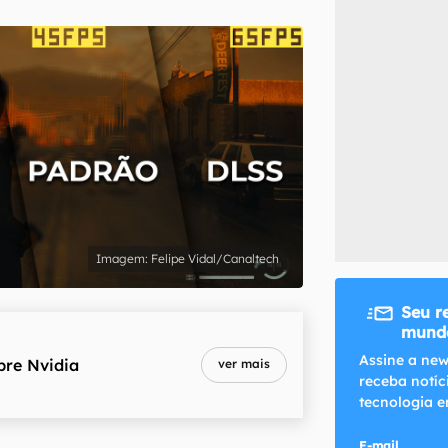
inscreva-se
li, aceito e concordo com os
Termos de Uso e Política de Privacidade do Ca
Felipe Vidal/Canaltech
Seu r
mundo
Assine a new
bre
Nvidia
ver mais
receba notíc
tecnologia e
E-mail