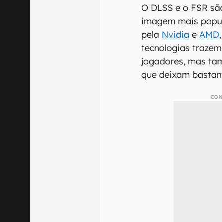
O DLSS e o FSR são
imagem mais popul
pela
Nvidia
e
AMD
tecnologias trazem
jogadores, mas ta
que deixam bastant
CON