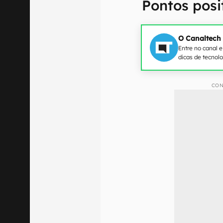
Pontos posi
O Canaltech
Entre no canal 
dicas de tecnol
CON