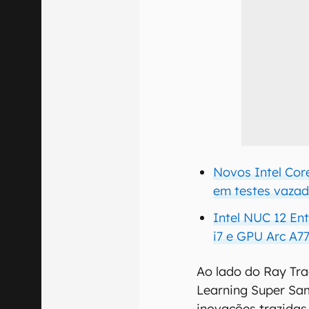
Novos Intel Cor
em testes vaza
Intel NUC 12 En
i7 e GPU Arc A7
Ao lado do Ray Tra
Learning Super Sam
inovações trazidas