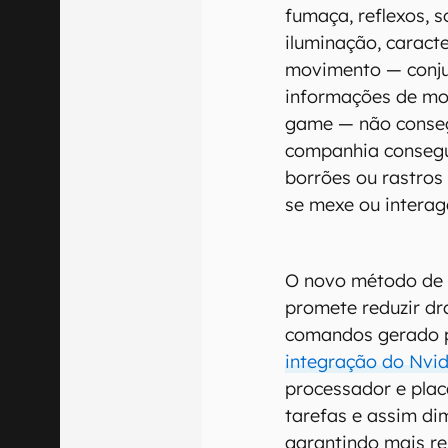
fumaça, reflexos,
iluminação, caracte
movimento — conju
informações de mo
game — não conseg
companhia consegu
borrões ou rastro
se mexe ou intera
O novo método de 
promete reduzir dr
comandos gerado p
integração do Nvid
processador e placa
tarefas e assim dim
garantindo mais re