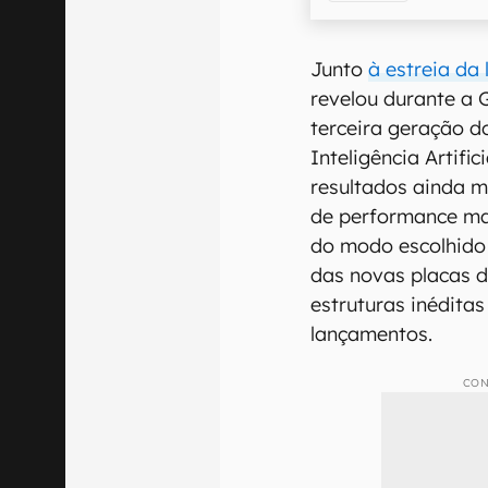
Junto
à estreia da
revelou durante a 
terceira geração 
Inteligência Artif
resultados ainda 
de performance ma
do modo escolhido e
das novas placas de
estruturas inédita
lançamentos.
CON