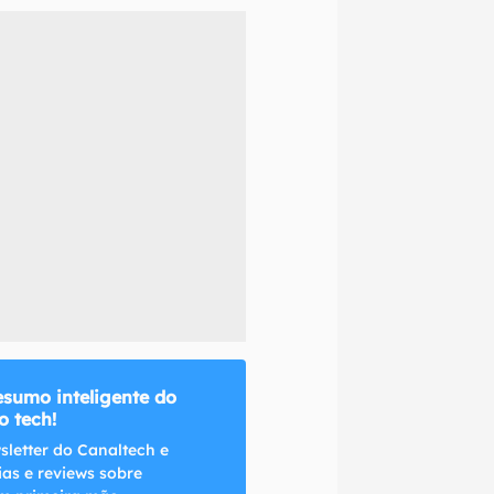
naltech.
esumo inteligente do
 tech!
sletter do Canaltech e
ias e reviews sobre