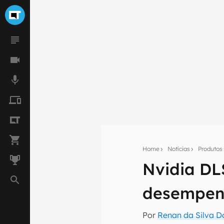
Home
Notícias
Produtos
Nvidia DL
Seu res
desempen
Assine a newsle
mão.
Por
Renan da Silva D