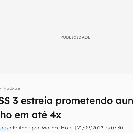
PUBLICIDADE
Hardware
SS 3 estreia prometendo au
umo inteligente do mundo tech!
ho em até 4x
tter do Canaltech e receba notícias e reviews sobre tecnologia 
ores
• Editado por
Wallace Moté
|
21/09/2022 às 07:30