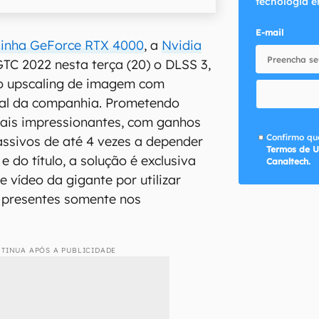
tecnologia e
E-mail
 linha GeForce RTX 4000
, a
Nvidia
GTC 2022 nesta terça (20) o DLSS 3,
do upscaling de imagem com
icial da companhia. Prometendo
mais impressionantes, com ganhos
Confirmo que
ssivos de até 4 vezes a depender
Termos de U
 do título, a solução é exclusiva
Canaltech.
 vídeo da gigante por utilizar
s presentes somente nos
TINUA APÓS A PUBLICIDADE