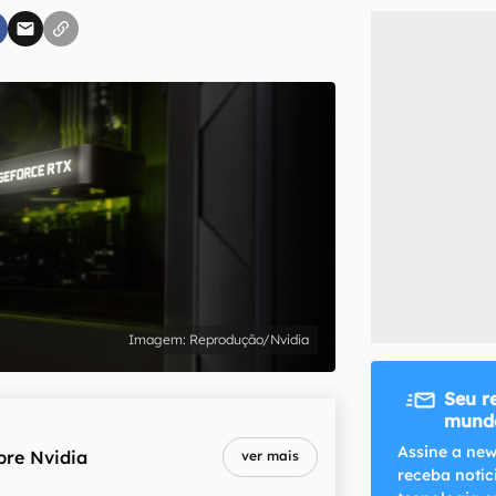
inscreva-se
li, aceito e concordo com os
Termos de Uso e Política de Privacidade do Ca
Reprodução/Nvidia
Seu r
mundo
Assine a new
bre
Nvidia
ver mais
receba notíc