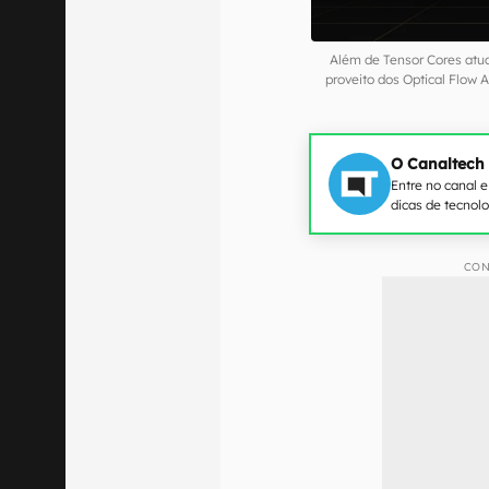
Além de Tensor Cores atua
proveito dos Optical Flow
O Canaltech
Entre no canal 
dicas de tecnol
CON