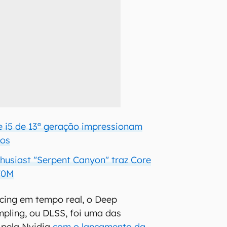
e i5 de 13ª geração impressionam
dos
thusiast "Serpent Canyon" traz Core
70M
cing em tempo real, o Deep
pling, ou DLSS, foi uma das
 pela Nvidia
com o lançamento da