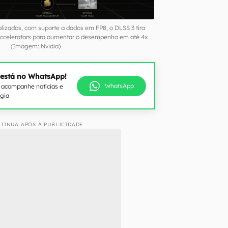
lizados, com suporte a dados em FP8, o DLSS 3 tira
 Accelerators para aumentar o desempenho em até 4x
(Imagem: Nvidia)
 está no WhatsApp!
WhatsApp
e acompanhe notícias e
ogia
TINUA APÓS A PUBLICIDADE