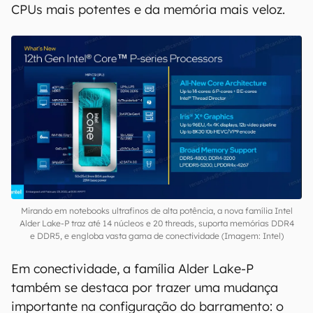
CPUs mais potentes e da memória mais veloz.
Mirando em notebooks ultrafinos de alta potência, a nova família Intel
Alder Lake-P traz até 14 núcleos e 20 threads, suporta memórias DDR4
e DDR5, e engloba vasta gama de conectividade (Imagem: Intel)
Em conectividade, a família Alder Lake-P
também se destaca por trazer uma mudança
importante na configuração do barramento: o