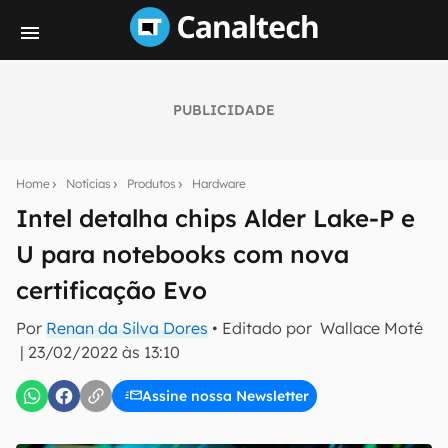
PUBLICIDADE
Seu resumo inteligente do mundo tech!
Assine a newsletter do Canaltech e receba
Home
Notícias
Produtos
Hardware
notícias e reviews sobre tecnologia em primeira
mão.
Intel detalha chips Alder Lake-P e
U para notebooks com nova
E-mail
certificação Evo
Por
Renan da Silva Dores
• Editado por
Wallace Moté
inscreva-se
|
23/02/2022 às 13:10
Assine nossa Newsletter
Confirmo que li, aceito e concordo com os
Termos de
Uso e Política de Privacidade do Canaltech.