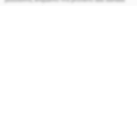
menos ocupadas.
CONTINUA APÓS A PUBLICIDADE
continuar lendo