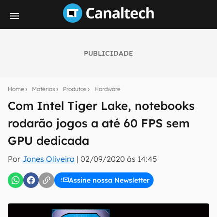
PUBLICIDADE
Seu resumo inteligente do mundo tech!
Assine a newsletter do Canaltech e receba
Home
Matérias
Produtos
Hardware
notícias e reviews sobre tecnologia em primeira
mão.
Com Intel Tiger Lake, notebooks
rodarão jogos a até 60 FPS sem
E-mail
GPU dedicada
Por
Jones Oliveira
|
02/09/2020 às 14:45
inscreva-se
Assine nossa Newsletter
Confirmo que li, aceito e concordo com os
Termos de
Uso e Política de Privacidade do Canaltech.