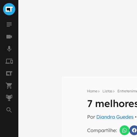
Home
Listas
Entretenim
7 melhores
Seu res
Por
Diandra Guedes
•
Assine a newsle
mão.
Compartilhe: