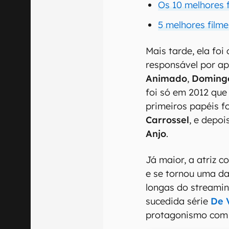
Os 10 melhores 
5 melhores film
Mais tarde, ela foi
responsável por ap
Animado
,
Doming
foi só em 2012 que
primeiros papéis f
Carrossel
, e depo
Anjo
.
Já maior, a atriz 
e se tornou uma da
longas do stream
sucedida série
De 
protagonismo com 