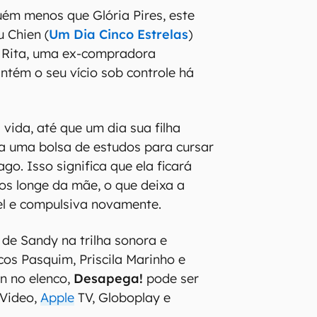
uém menos que Glória Pires, este
u Chien (
Um Dia Cinco Estrelas
)
e Rita, uma ex-compradora
tém o seu vício sob controle há
vida, até que um dia sua filha
a uma bolsa de estudos para cursar
go. Isso significa que ela ficará
os longe da mãe, o que deixa a
el e compulsiva novamente.
de Sandy na trilha sonora e
os Pasquim, Priscila Marinho e
n no elenco,
Desapega!
pode ser
 Video,
Apple
TV, Globoplay e