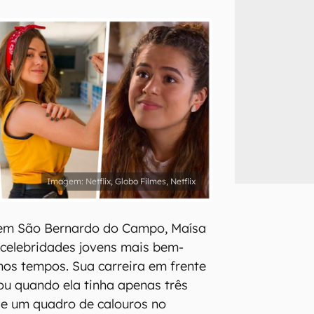
inscreva-se
li, aceito e concordo com os
Termos de Uso e Política de Privacidade do Ca
Netflix, Globo Filmes, Netflix
em São Bernardo do Campo, Maísa
 celebridades jovens mais bem-
mos tempos. Sua carreira em frente
u quando ela tinha apenas três
de um quadro de calouros no