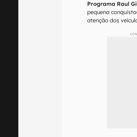
Programa Raul Gil
pequena conquisto
atenção dos veícul
CON