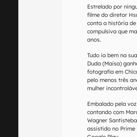
Estrelado por ning
filme do diretor Hs
conta a história d
compulsiva que man
anos.
Tudo ia bem na sua 
Duda (Maisa) ganh
fotografia em Chica
pelo menos três an
mulher incontroláv
Embalado pela voz 
contando com Marc
Wagner Santisteba
assistido no Prime
Google Play.