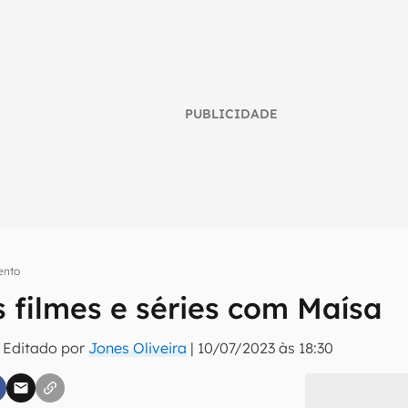
PUBLICIDADE
ento
 filmes e séries com Maísa
umo inteligente do mundo tech!
 Editado por
Jones Oliveira
|
10/07/2023 às 18:30
tter do Canaltech e receba notícias e reviews sobre tecnologia 