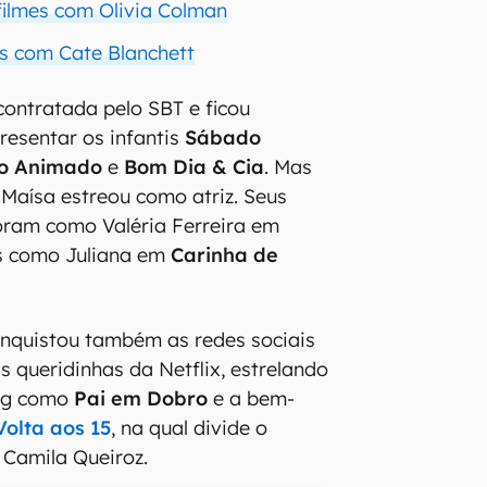
filmes com Olivia Colman
es com Cate Blanchett
 contratada pelo SBT e ficou
resentar os infantis
Sábado
o Animado
e
Bom Dia & Cia
. Mas
 Maísa estreou como atriz. Seus
oram como Valéria Ferreira em
is como Juliana em
Carinha de
conquistou também as redes sociais
s queridinhas da Netflix, estrelando
ing como
Pai em Dobro
e a bem-
Volta aos 15
, na qual divide o
Camila Queiroz.