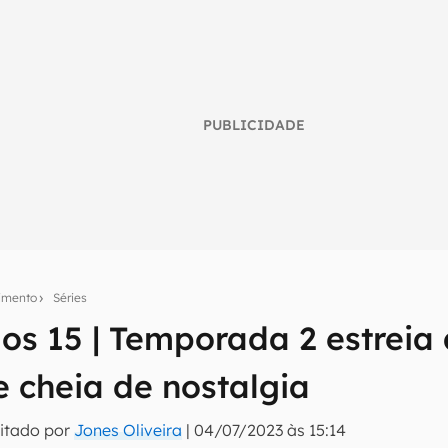
PUBLICIDADE
nimento
Séries
aos 15 | Temporada 2 estreia
umo inteligente do mundo tech!
e cheia de nostalgia
tter do Canaltech e receba notícias e reviews sobre tecnologia 
itado por
Jones Oliveira
|
04/07/2023 às 15:14