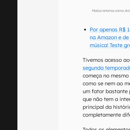
Maísa retorna como Ani
Por apenas R$ 1
na Amazon e de q
música! Teste gr
Tivemos acesso aos
segunda temporad
começa no mesmo e
como se nem ao men
um fator bastante 
que não tem a inte
principal da histó
completamente dif
Todos os elementos