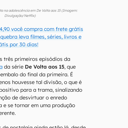
ta na adolescência em De Volta aos 15 (Imagem:
Divulgação/Netflix)
4,90 você compra com frete grátis
uebra leva filmes, séries, livros e
átis por 30 dias!
 três primeiros episódios da
a
da série
De Volta aos 15
, que
mbalo do final da primeira. É
os houvesse tal divisão, o que é
positivo para a trama, sinalizando
nção de desvirtuar o enredo
ria e se tornar em uma produção
erente.
 de nostalgia ainda estão lá, desde