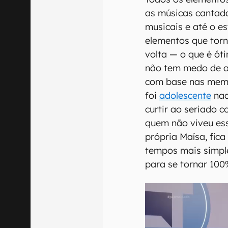
as músicas cantada
musicais e até o est
elementos que tor
volta — o que é óti
não tem medo de a
com base nas memó
foi
adolescente
naq
curtir ao seriado 
quem não viveu es
própria Maísa, fic
tempos mais simpl
para se tornar 100%