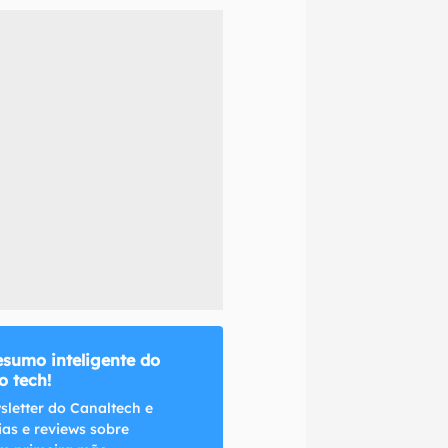
naltech.
esumo inteligente do
 tech!
sletter do Canaltech e
ias e reviews sobre