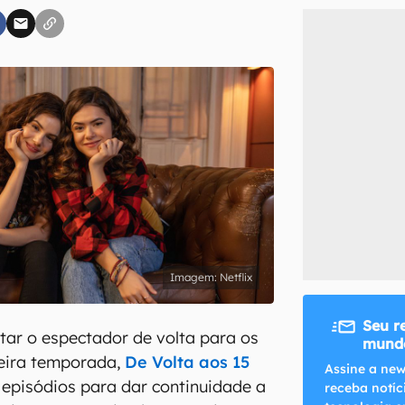
inscreva-se
li, aceito e concordo com os
Termos de Uso e Política de Privacidade do Ca
Netflix
Seu r
tar o espectador de volta para os
mundo
eira temporada,
De Volta aos 15
Assine a new
episódios para dar continuidade a
receba notíc