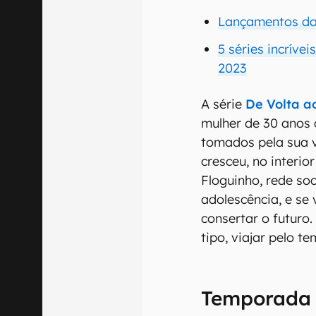
Lançamentos da 
5 séries incrívei
2023
A série
De Volta a
mulher de 30 anos 
tomados pela sua v
cresceu, no interio
Floguinho, rede so
adolescência, e se
consertar o futuro
tipo, viajar pelo t
Temporada