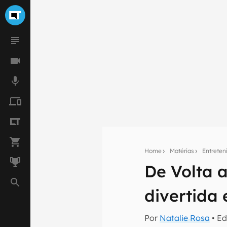
Home
Matérias
Entrete
De Volta 
Seu res
divertida 
Assine a newsle
mão.
Por
Natalie Rosa
• Ed