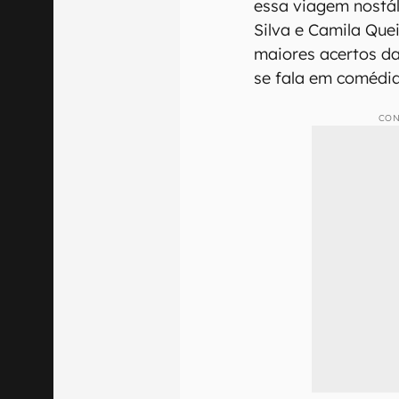
essa viagem nostál
Silva e Camila Que
maiores acertos d
se fala em comédia
CON