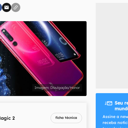
inscreva-se
li, aceito e concordo com os
Termos de Uso e Política de Privacidade do Ca
Divulgação/Honor
Seu r
mundo
Assine a new
agic 2
ficha técnica
receba notíc