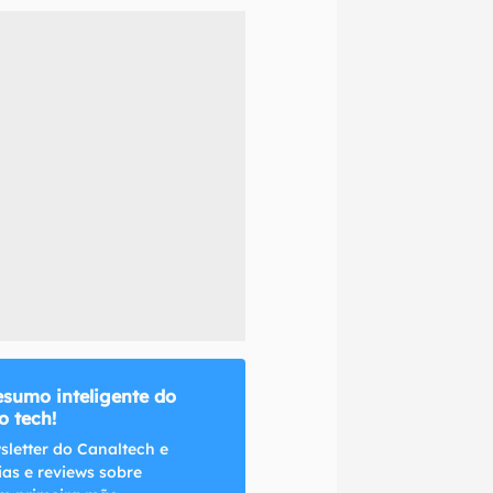
naltech.
esumo inteligente do
 tech!
sletter do Canaltech e
ias e reviews sobre