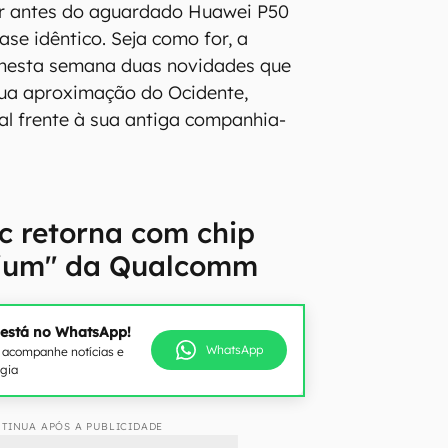
r antes do aguardado Huawei P50
ase idêntico. Seja como for, a
nesta semana duas novidades que
ua aproximação do Ocidente,
al frente à sua antiga companhia-
c retorna com chip
ium" da Qualcomm
 está no WhatsApp!
WhatsApp
e acompanhe notícias e
ogia
TINUA APÓS A PUBLICIDADE