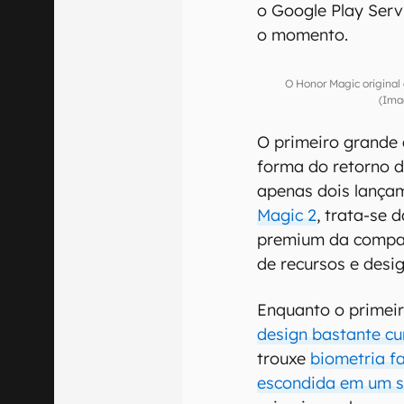
o Google Play Serv
o momento.
O Honor Magic original
(Ima
O primeiro grande 
forma do retorno d
apenas dois lança
Magic 2
, trata-se 
premium da compan
de recursos e desig
Enquanto o primei
design bastante c
trouxe
biometria f
escondida em um sl