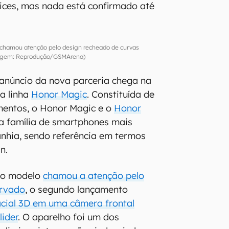
ices, mas nada está confirmado até
 chamou atenção pelo design recheado de curvas
gem: Reprodução/GSMArena)
anúncio da nova parceria chega na
a linha
Honor Magic
. Constituída de
mentos, o Honor Magic e o
Honor
da família de smartphones mais
hia, sendo referência em termos
n.
ro modelo
chamou a atenção pelo
urvado
, o segundo lançamento
acial 3D em uma câmera frontal
ider
. O aparelho foi um dos