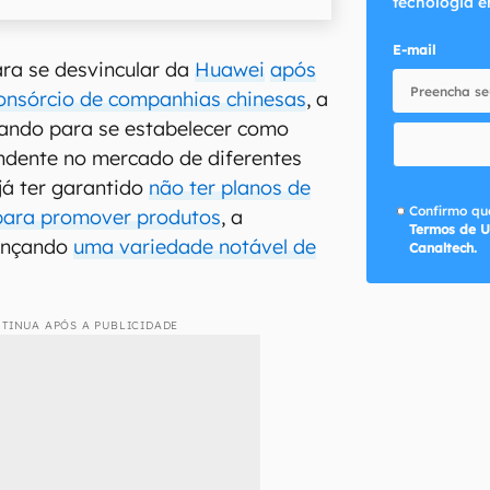
tecnologia e
E-mail
ra se desvincular da
Huawei
após
onsórcio de companhias chinesas
, a
ando para se estabelecer como
dente no mercado de diferentes
já ter garantido
não ter planos de
Confirmo que
 para promover produtos
, a
Termos de U
lançando
uma variedade notável de
Canaltech.
TINUA APÓS A PUBLICIDADE