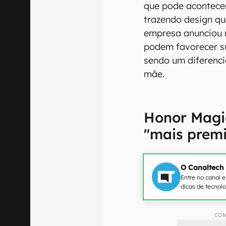
que pode acontece
trazendo design qu
empresa anunciou 
podem favorecer s
sendo um diferenci
mãe.
Honor Magi
"mais prem
O Canaltech
Entre no canal 
dicas de tecnol
CON