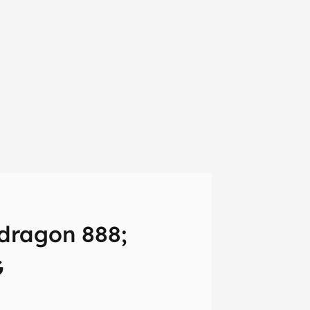
dragon 888;
G
em primeira