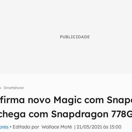
PUBLICIDADE
Smartphone
firma novo Magic com Snap
umo inteligente do mundo tech!
 chega com Snapdragon 778
tter do Canaltech e receba notícias e reviews sobre tecnologia 
ores
• Editado por
Wallace Moté
|
21/05/2021 às 15:00