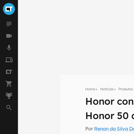
Home
Notícias
Produtos
Honor con
Seu res
Honor 50
Assine a newsle
mão.
Por
Renan da Silva D