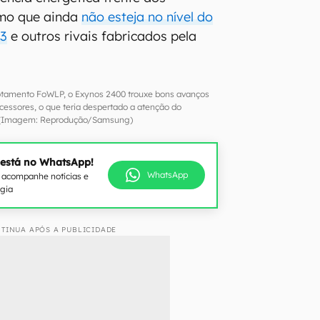
mo que ainda
não esteja no nível do
 3
e outros rivais fabricados pela
cotamento FoWLP, o Exynos 2400 trouxe bons avanços
cessores, o que teria despertado a atenção do
 (Imagem: Reprodução/Samsung)
 está no WhatsApp!
WhatsApp
e acompanhe notícias e
ogia
TINUA APÓS A PUBLICIDADE