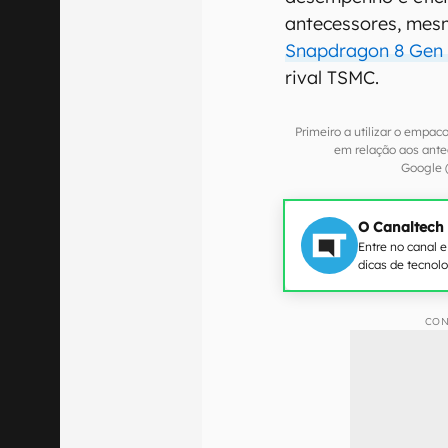
antecessores, mes
Snapdragon 8 Gen
rival TSMC.
Primeiro a utilizar o empa
em relação aos ante
Google
O Canaltech
Entre no canal 
dicas de tecnol
CON