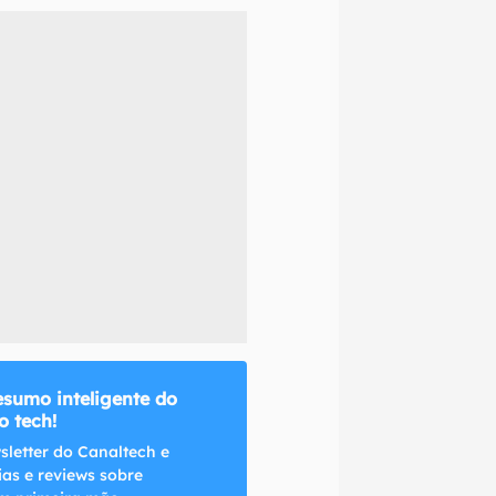
naltech.
esumo inteligente do
 tech!
sletter do Canaltech e
ias e reviews sobre