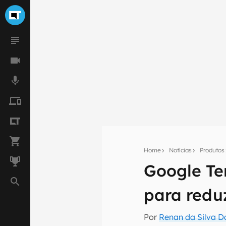
Home
Notícias
Produtos
Google Te
Seu res
para redu
Assine a newsle
mão.
Por
Renan da Silva D