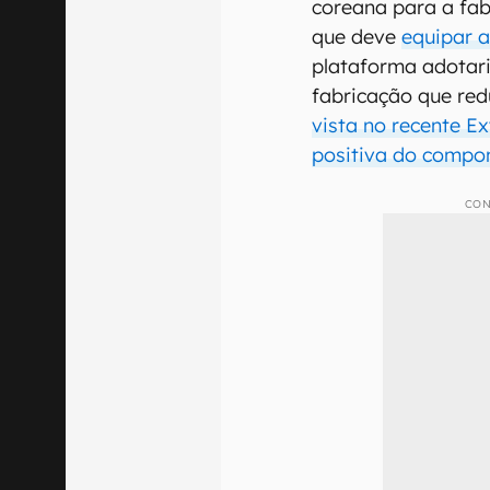
coreana para a fab
que deve
equipar a
plataforma adotar
fabricação que re
vista no recente E
positiva do compon
CON