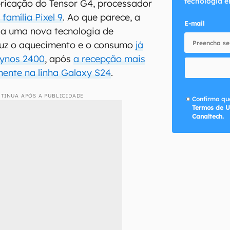
tecnologia e
ricação do Tensor G4, processador
 família Pixel 9
. Ao que parece, a
E-mail
ia uma nova tecnologia de
duz o aquecimento e o consumo
já
xynos 2400
, após
a recepção mais
ente na linha Galaxy S24
.
TINUA APÓS A PUBLICIDADE
Confirmo que
Termos de U
Canaltech.