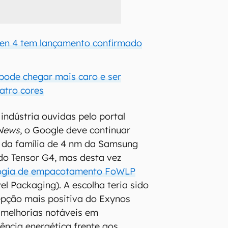
en 4 tem lançamento confirmado
 pode chegar mais caro e ser
atro cores
indústria ouvidas pelo portal
 News
, o Google deve continuar
a da família de 4 nm da Samsung
do Tensor G4, mas desta vez
logia de empacotamento FoWLP
el Packaging). A escolha teria sido
epção mais positiva do Exynos
 melhorias notáveis em
ência energética frente aos