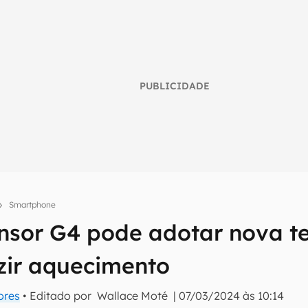
PUBLICIDADE
Smartphone
nsor G4 pode adotar nova t
umo inteligente do mundo tech!
zir aquecimento
tter do Canaltech e receba notícias e reviews sobre tecnologia 
ores
• Editado por
Wallace Moté
|
07/03/2024 às 10:14