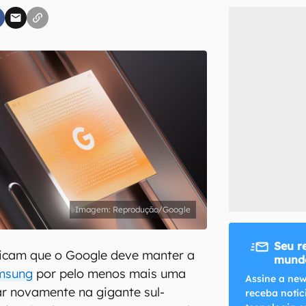
inscreva-se
li, aceito e concordo com os
Termos de Uso e Política de Privacidade do Ca
Reprodução/Google
Seu r
icam que o Google deve manter a
mundo
msung
por pelo menos mais uma
Assine a new
r novamente na gigante sul-
receba notíc