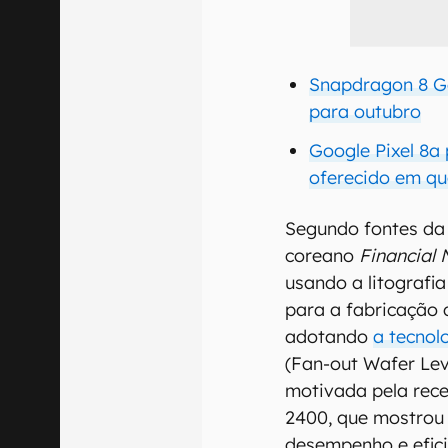
Snapdragon 8 G
para outubro
Google Pixel 8a
oferecido em qu
Segundo fontes da 
coreano
Financial
usando a litografi
para a fabricação 
adotando
a tecno
(Fan-out Wafer Lev
motivada pela rec
2400, que mostrou
desempenho e efici