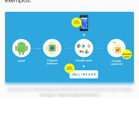
exemplos.
O processo de atualização do Android consiste em quatro longas etapas
(Imagem: Reprodução/Fairphone)
CONTINUA APÓS A PUBLICIDADE