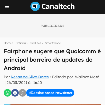
PUBLICIDADE
Seu resumo inteligente do mundo tech!
Assine a newsletter do Canaltech e receba
Home
Notícias
Produtos
Smartphone
notícias e reviews sobre tecnologia em primeira
mão.
Fairphone sugere que Qualcomm é
principal barreira de updates do
E-mail
Android
Por
Renan da Silva Dores
• Editado por
Wallace Moté
inscreva-se
|
26/03/2021 às 16:10
Assine nossa Newsletter
Confirmo que li, aceito e concordo com os
Termos de
Uso e Política de Privacidade do Canaltech.