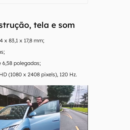
strução, tela e som
4 x 83,1 x 17,8 mm;
s;
 6,58 polegadas;
HD (1080 x 2408 pixels), 120 Hz.