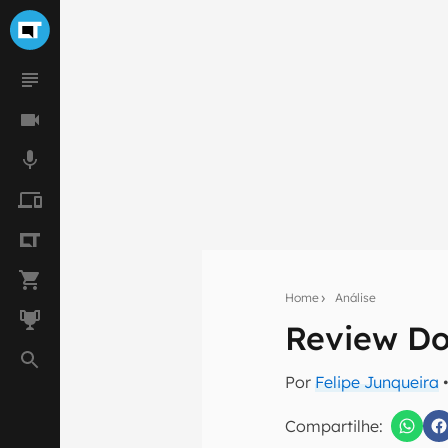
Home
Análise
Review Do
Seu res
Por
Felipe Junqueira
•
Assine a newsle
mão.
Compartilhe: