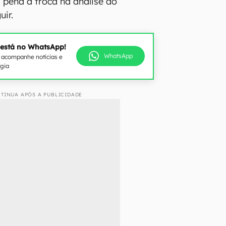
a pena a troca na análise do
ir.
 está no WhatsApp!
WhatsApp
e acompanhe notícias e
ogia
TINUA APÓS A PUBLICIDADE