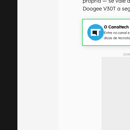
própria — se vale 
Doogee V30T a segu
O Canaltech
Entre no canal 
dicas de tecnol
CON