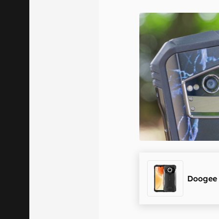
E-mail
Confirmo que 
Doogee