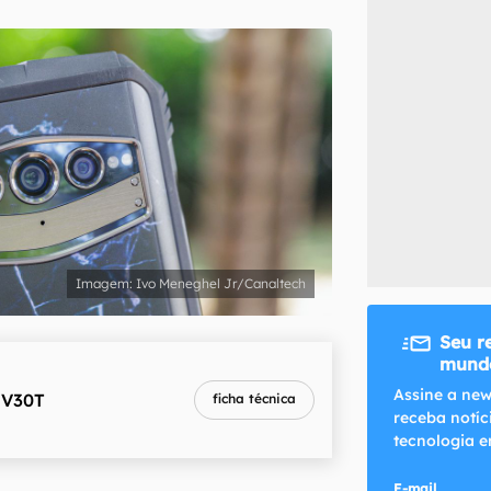
inscreva-se
li, aceito e concordo com os
Termos de Uso e Política de Privacidade do Ca
Ivo Meneghel Jr/Canaltech
Seu r
mundo
Assine a new
 V30T
ficha técnica
receba notíc
tecnologia e
E-mail