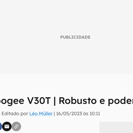
PUBLICIDADE
ogee V30T | Robusto e pode
umo inteligente do mundo tech!
 Editado por
Léo Müller
|
16/05/2023 às 10:11
tter do Canaltech e receba notícias e reviews sobre tecnologia 