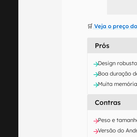
🛒
Veja o preço d
Prós
Design robust
Boa duração d
Muita memória
Contras
Peso e tamanh
Versão do And