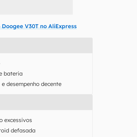
o Doogee V30T no AliExpress
o
e bateria
 e desempenho decente
o excessivos
roid defasada