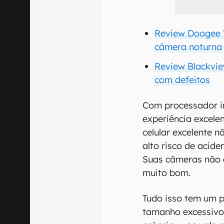
Review Doogee V
câmera noturna
Review Blackvie
com defeitos
Com processador i
experiência excele
celular excelente 
alto risco de acid
Suas câmeras não 
muito bom.
Tudo isso tem um p
tamanho excessivos