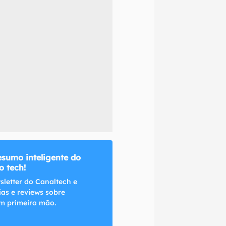
naltech.
esumo inteligente do
 tech!
sletter do Canaltech e
ias e reviews sobre
m primeira mão.